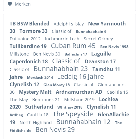
Hinzugefügt
Merken
TB BSW Blended
New Yarmouth
Adelphi s Islay
30
Tormore 33
Classic of
Bunnahabhain 6
Dailuaine 2012
Inchmurrin Loch
Secret Orkney
Cuban Rum 45
Tullibardine 19
Ben Nevis 1998
Laguille
Millstone
Ben Nevis 30
Ballechin 17
Classic of
Caperdonich 18
Deanston 17
Bunnahabhain 23
Tamdhu 11
Classic of
Ledaig 16 Jahre
Jahre
Mortlach 2014
Clynelish 12
Classic of
Glentauchers
Glen Moray 18
Mystery Malt
Ardnamurchan AD
30
Caol Ila 15
Lochlea
The Islay
Benrinnes 21
Millstone 2019
2020
Sutherland
Clynelish 11
Whitlaw 2018
The Speyside
GlenAllachie
Caol Ila 18
Ardbeg
Bunnahabhain 12
19
North Highland
The
Ben Nevis 29
Fiddichside