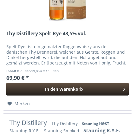
Thy Distillery Spelt-Rye 48,5% vol.
Spelt-Rye -ist ein gemälzter Roggenwhisky aus der
dänischen Thy Brennerei, welcher aus Gerste, Roggen und
Dinkel hergestellt wird, die auf dem Hof angebaut und
gemälzt werden. Er überzeugt mit Noten von Honig, Frucht,
Eiche, Pfeffer,...
Inhalt
0.7 Liter
(99,86 € * / 1 Liter)
69,90 € *
In den
Warenkorb
Hinzugefügt
Merken
Thy Distillery
Thy Distillery
Stauning HØST
Stauning R.Y.E.
Stauning R.Y.E.
Stauning Smoked