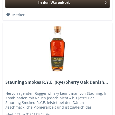
In den
Warenkorb
Hinzugefügt
Merken
Stauning Smokes R.Y.E. (Rye) Sherry Oak Danish...
Hervorragenden Roggenwhisky kennt man von Stauning. In
Kombination mit Rauch jedoch nicht – bis jetzt! Der
Stauning Smoked R.Y.E. leistet bei den Dänen
geschmackliche Pionierarbeit und ist zugleich das
Erstlingswerk des Stauning Studios....
Inhalt
0.7 Liter
(114,14 € * / 1 Liter)