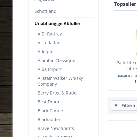
Topseller
Schottland
Unabhängige Abfüller
A.D. Rattray
Acla da fans
Adelphi
Alambic Classique
Park Life 
Jahre
Alba Import
Inhalt
0.7 Li
Alistair Walker Whisky
1
Company
Berry Bros. & Rudd
Best Dram
Filtern
Black Corbie
Blackadder
Brave New Spirits