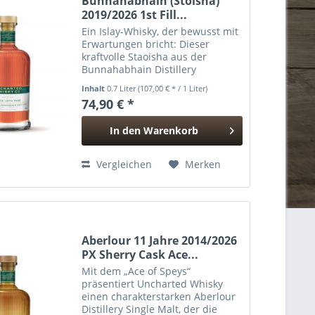
Bunnahabhain (Stoisha)
2019/2026 1st Fill...
Ein Islay-Whisky, der bewusst mit
Erwartungen bricht: Dieser
kraftvolle Staoisha aus der
Bunnahabhain Distillery
verbindet intensiven Torfrauch
Inhalt
0.7 Liter
(107,00 € * / 1 Liter)
mit der saftigen Frucht frischer
74,90 € *
Rotweinfässer. Vollständig in First
Fill Red Wine Barriques...
In den
Warenkorb
Hinzugefügt
Vergleichen
Merken
Aberlour 11 Jahre 2014/2026
PX Sherry Cask Ace...
Mit dem „Ace of Speys“
präsentiert Uncharted Whisky
einen charakterstarken Aberlour
Distillery Single Malt, der die