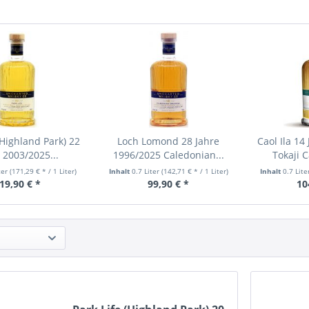
(Highland Park) 22
Loch Lomond 28 Jahre
Caol Ila 14
 2003/2025...
1996/2025 Caledonian...
Tokaji C
ter
(171,29 € * / 1 Liter)
Inhalt
0.7 Liter
(142,71 € * / 1 Liter)
Inhalt
0.7 Lit
19,90 € *
99,90 € *
10