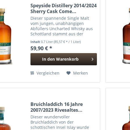
Speyside Distillery 2014/2024
Sherry Cask Come...
Dieser spannende Single Malt
vom jungen, unabhängigen
Abfüllers Uncharted Whisky aus
Schottland stammt aus der
Speyside Distillery aus der
Inhalt
0.7 Liter
(85,57 € * / 1 Liter)
gleichnamigen Region in
59,90 € *
Schottland. Die Speyside
Distillery produziert einen
In den
Warenkorb
supereleganten und...
Hinzugefügt
Vergleichen
Merken
Bruichladdich 16 Jahre
2007/2023 Rivesaltes...
Dieser wundervoller
Bruichladdich von der
schottischen Insel Islay wurde