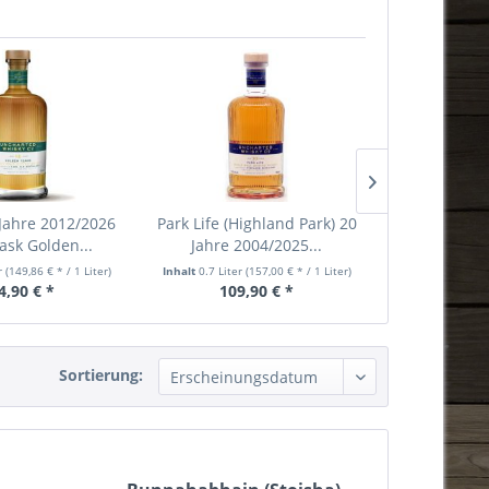
 Jahre 2012/2026
Park Life (Highland Park) 20
Blair At
ask Golden...
Jahre 2004/2025...
2011/2021 1
er
(149,86 € * / 1 Liter)
Inhalt
0.7 Liter
(157,00 € * / 1 Liter)
Inhalt
0.7 Liter
4,90 € *
109,90 € *
59,90 €
Sortierung: