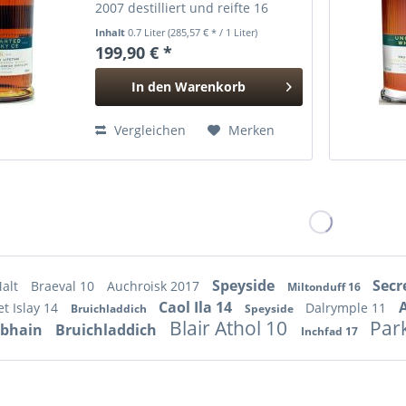
2007 destilliert und reifte 16
Jahre lang in einem Rivesaltes
Inhalt
0.7 Liter
(285,57 € * / 1 Liter)
Wine Cask, bevor er 2023 vom
199,90 € *
jungen, unabhängigen Abfüllers
Uncharted Whisky aus Schottland
In den
Warenkorb
in...
Hinzugefügt
Vergleichen
Merken
Speyside
Secr
Malt
Braeval 10
Auchroisk 2017
Miltonduff 16
Caol Ila 14
et Islay 14
Dalrymple 11
Bruichladdich
Speyside
Blair Athol 10
Park
bhain
Bruichladdich
Inchfad 17