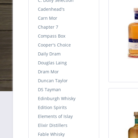
C. Dully Selection
Cadenhead's
Carn Mor
Chapter 7
Compass Box
Cooper's Choice
Daily Dram
Douglas Laing
Dram Mor
Duncan Taylor
DS Tayman
Edinburgh Whisky
Edition Spirits
Elements of Islay
Elixir Distillers
Fable Whisky