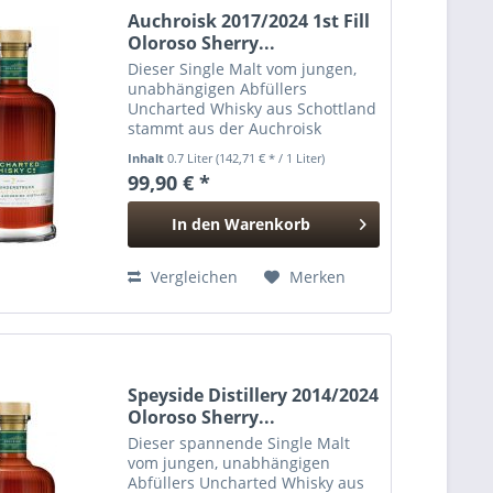
Auchroisk 2017/2024 1st Fill
Oloroso Sherry...
Dieser Single Malt vom jungen,
unabhängigen Abfüllers
Uncharted Whisky aus Schottland
stammt aus der Auchroisk
Distillery aus den Highlands in
Inhalt
0.7 Liter
(142,71 € * / 1 Liter)
Schottland. Er reifte einem 1st Fill
99,90 € *
Oloroso Sherry Cask und wurde
mit 59,1% natürlicher...
In den
Warenkorb
Hinzugefügt
Vergleichen
Merken
Speyside Distillery 2014/2024
Oloroso Sherry...
Dieser spannende Single Malt
vom jungen, unabhängigen
Abfüllers Uncharted Whisky aus