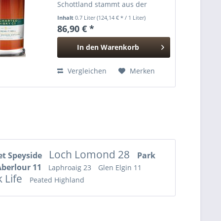
Schottland stammt aus der
Speyside Distillery aus der
Inhalt
0.7 Liter
(124,14 € * / 1 Liter)
gleichnamigen Region in
86,90 € *
Schottland. Die Speyside
Distillery produziert einen
In den
Warenkorb
supereleganten und...
Hinzugefügt
Vergleichen
Merken
Loch Lomond 28
et Speyside
Park
Aberlour 11
Laphroaig 23
Glen Elgin 11
 Life
Peated Highland