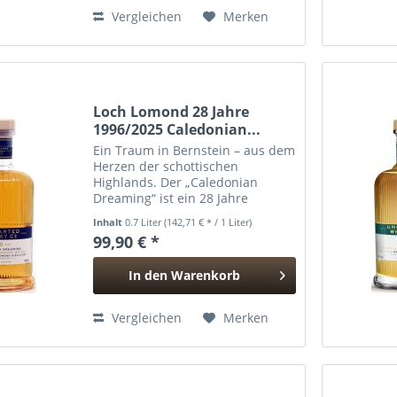
Hinzugefügt
Vergleichen
Merken
Loch Lomond 28 Jahre
1996/2025 Caledonian...
Ein Traum in Bernstein – aus dem
Herzen der schottischen
Highlands. Der „Caledonian
Dreaming“ ist ein 28 Jahre
gereifter Single Grain aus der
Inhalt
0.7 Liter
(142,71 € * / 1 Liter)
vielseitigsten Destillerie
99,90 € *
Schottlands: Loch Lomond.
Gebrannt und gereift am Ufer
In den
Warenkorb
des berühmten...
Hinzugefügt
Vergleichen
Merken