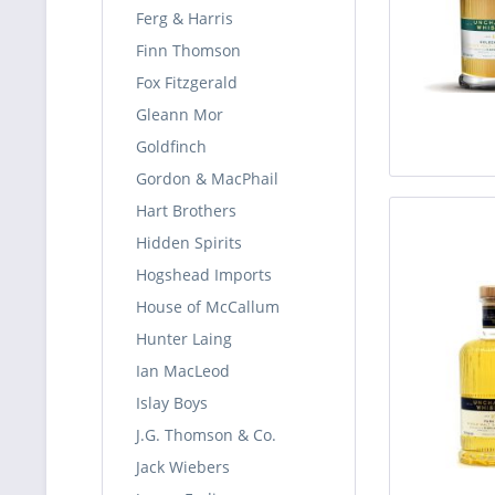
Ferg & Harris
Finn Thomson
Fox Fitzgerald
Gleann Mor
Goldfinch
Gordon & MacPhail
Hart Brothers
Hidden Spirits
Hogshead Imports
House of McCallum
Hunter Laing
Ian MacLeod
Islay Boys
J.G. Thomson & Co.
Jack Wiebers