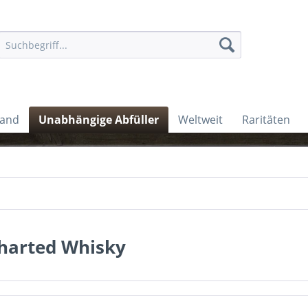
land
Unabhängige Abfüller
Weltweit
Raritäten
harted Whisky