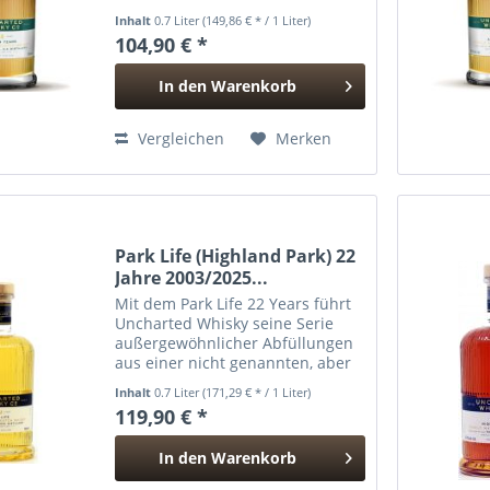
die maritime Kraft Islays mit der
Inhalt
0.7 Liter
(149,86 € * / 1 Liter)
opulenten Süße ungarischer
104,90 € *
Tokaji-Fässer – jenem legendären
Dessertwein, der...
In den
Warenkorb
Hinzugefügt
Vergleichen
Merken
Park Life (Highland Park) 22
Jahre 2003/2025...
Mit dem Park Life 22 Years führt
Uncharted Whisky seine Serie
außergewöhnlicher Abfüllungen
aus einer nicht genannten, aber
unverkennbar berühmten
Inhalt
0.7 Liter
(171,29 € * / 1 Liter)
Inselbrennerei fort – Highland
119,90 € *
Park von den Orkney-Inseln. Nach
22 Jahren Reifung in einem...
In den
Warenkorb