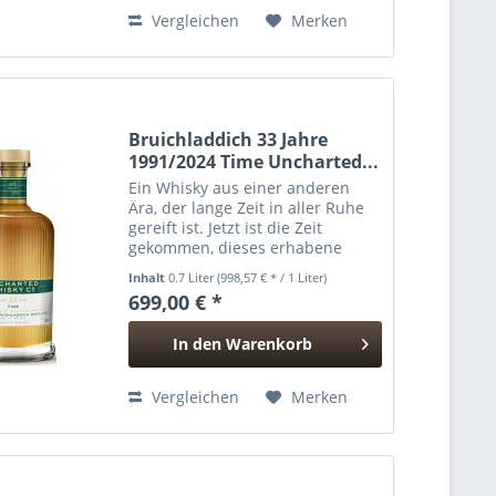
Hinzugefügt
Vergleichen
Merken
Bruichladdich 33 Jahre
1991/2024 Time Uncharted...
Ein Whisky aus einer anderen
Ära, der lange Zeit in aller Ruhe
gereift ist. Jetzt ist die Zeit
gekommen, dieses erhabene
Getränk in Ihr Glas zu bringen.
Inhalt
0.7 Liter
(998,57 € * / 1 Liter)
Aus dem Jahr 1991 stammt dieser
699,00 € *
seltene Bruichladdich mit einem
stolzen Alter von 33...
In den
Warenkorb
Hinzugefügt
Vergleichen
Merken