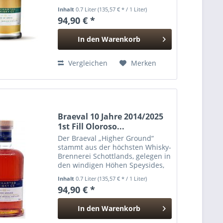
elegante, fruchtbetonte DNA der
Inhalt
0.7 Liter
(135,57 € * / 1 Liter)
Speyside mit einem
94,90 € *
unkonventionellen Sherry-Ansatz
verbindet. Gereift in...
In den
Warenkorb
Hinzugefügt
Vergleichen
Merken
Braeval 10 Jahre 2014/2025
1st Fill Oloroso...
Der Braeval „Higher Ground“
stammt aus der höchsten Whisky-
Brennerei Schottlands, gelegen in
den windigen Höhen Speysides,
nur zwei Meter über Dalwhinnie
Inhalt
0.7 Liter
(135,57 € * / 1 Liter)
– aber ein dramatischer
94,90 € *
Unterschied im Geschmack. Diese
Abfüllung reifte zehn Jahre...
In den
Warenkorb