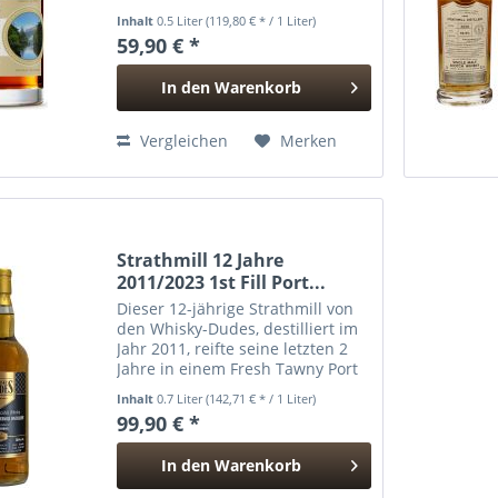
einem 1st Fill Moscatel Barrique
Inhalt
0.5 Liter
(119,80 € * / 1 Liter)
und wurde in natürlicher
59,90 € *
Fassstärke mit 57,3% vol. von The
Caskhound abgefüllt. Aroma :...
In den
Warenkorb
Hinzugefügt
Vergleichen
Merken
Strathmill 12 Jahre
2011/2023 1st Fill Port...
Dieser 12-jährige Strathmill von
den Whisky-Dudes, destilliert im
Jahr 2011, reifte seine letzten 2
Jahre in einem Fresh Tawny Port
Quarter Cask. Die Verwendung
Inhalt
0.7 Liter
(142,71 € * / 1 Liter)
frischer Tawny Port Quarter-
99,90 € *
Fässer während der letzten zwei
Jahre des...
In den
Warenkorb