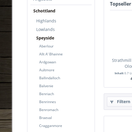
Topseller
Schottland
Highlands
Lowlands
Speyside
Aberlour
Allt A‘ Bhainne
Strathmill
Ardgowan
Olo
Aultmore
Inhalt
0.7 L
Ballindalloch
Balvenie
Benriach
Filtern
Benrinnes
Benromach
Braeval
Cragganmore