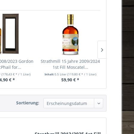
2008/2023 Gordon
Strathmill 15 Jahre 2009/2024
Strathmill 20
hail for...
1st Fill Moscatel...
Cask C
er
(178,43 € * / 1 Liter)
Inhalt
0.5 Liter
(119,80 € * / 1 Liter)
Inhalt
0.7 Liter
4,90 € *
59,90 € *
59,
Sortierung: