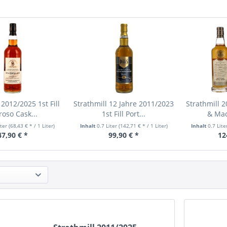
 2012/2025 1st Fill
Strathmill 12 Jahre 2011/2023
Strathmill 
roso Cask...
1st Fill Port...
& MacP
iter
(68,43 € * / 1 Liter)
Inhalt
0.7 Liter
(142,71 € * / 1 Liter)
Inhalt
0.7 Lit
47,90 € *
99,90 € *
12