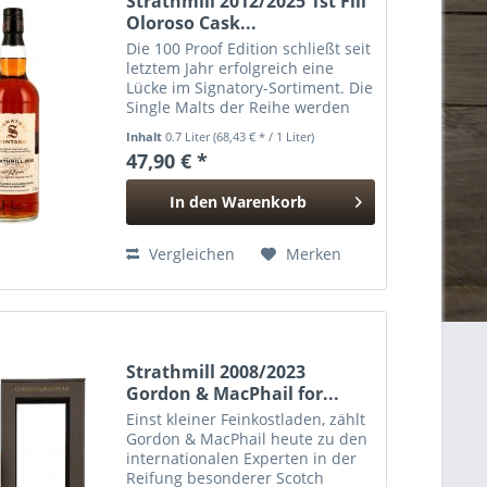
Strathmill 2012/2025 1st Fill
Oloroso Cask...
Die 100 Proof Edition schließt seit
letztem Jahr erfolgreich eine
Lücke im Signatory-Sortiment. Die
Single Malts der Reihe werden
mit 57,1% vol. abgefüllt, dem
Inhalt
0.7 Liter
(68,43 € * / 1 Liter)
Mindestgehalt, ab dem mit
47,90 € *
Alkohol getränktes Schießpulver
entzündet werden...
In den
Warenkorb
Hinzugefügt
Vergleichen
Merken
Strathmill 2008/2023
Gordon & MacPhail for...
Einst kleiner Feinkostladen, zählt
Gordon & MacPhail heute zu den
internationalen Experten in der
Reifung besonderer Scotch