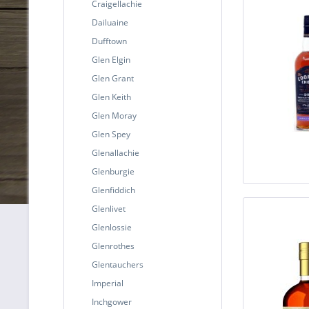
Craigellachie
Dailuaine
Dufftown
Glen Elgin
Glen Grant
Glen Keith
Glen Moray
Glen Spey
Glenallachie
Glenburgie
Glenfiddich
Glenlivet
Glenlossie
Glenrothes
Glentauchers
Imperial
Inchgower