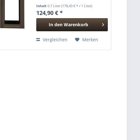
Whiskys. Bis zu 80 Jahre lang
Inhalt
0.7 Liter
(178,43 € * / 1 Liter)
bleiben die ausgewählten
124,90 € *
Destillate renommierter
schottischer Brennereien in
In den
Warenkorb
den...
Hinzugefügt
Vergleichen
Merken