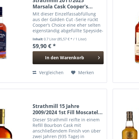
Strathmill 2011/2025
Marsala Cask Cooper's...
Mit dieser Einzelfassabfüllung
aus der Golden Cut -Serie rückt
Cooper’s Choice eine eher selten
eigenständig abgefüllte Speyside-
Brennerei in den Fokus.
Inhalt
0.7 Liter
(85,57 € * / 1 Liter)
Strathmill ist vor allem für seinen
59,90 € *
weichen, zugänglichen Hausstil
bekannt, der sich...
In den
Warenkorb
Hinzugefügt
Vergleichen
Merken
Strathmill 15 Jahre
2009/2024 1st Fill Moscatel...
Dieser Strathmill reifte in einem
Refill Bourbon Cask mit
anschließendem Finish von über
zwei Jahren (935 Tage) in