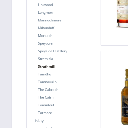
Linkwood
Longmorn
Mannochmore
Miltonduff
Mortlach
Speyburn
Speyside Distillery
Strathisla
Strathmill
Tamdhu
Tamnavulin
The Cabrach
The Cairn
Tomintoul
Tormore
Islay