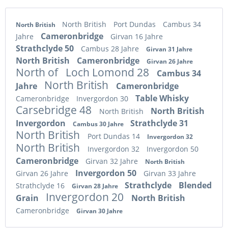
North British
Port Dundas
Cambus 34
North British
Cameronbridge
Jahre
Girvan 16 Jahre
Strathclyde 50
Cambus 28 Jahre
Girvan 31 Jahre
North British
Cameronbridge
Girvan 26 Jahre
North of
Loch Lomond 28
Cambus 34
North British
Jahre
Cameronbridge
Table Whisky
Cameronbridge
Invergordon 30
Carsebridge 48
North British
North British
Invergordon
Strathclyde 31
Cambus 30 Jahre
North British
Port Dundas 14
Invergordon 32
North British
Invergordon 32
Invergordon 50
Cameronbridge
Girvan 32 Jahre
North British
Invergordon 50
Girvan 26 Jahre
Girvan 33 Jahre
Strathclyde
Blended
Strathclyde 16
Girvan 28 Jahre
Invergordon 20
Grain
North British
Cameronbridge
Girvan 30 Jahre