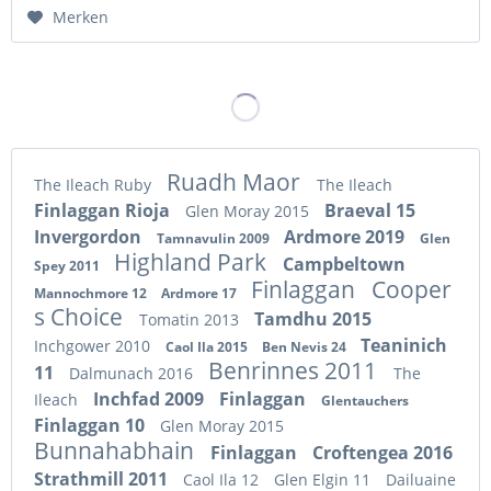
Hinzugefügt
Merken
Ruadh Maor
The Ileach Ruby
The Ileach
Finlaggan Rioja
Braeval 15
Glen Moray 2015
Invergordon
Ardmore 2019
Tamnavulin 2009
Glen
Highland Park
Campbeltown
Spey 2011
Finlaggan
Cooper
Mannochmore 12
Ardmore 17
s Choice
Tamdhu 2015
Tomatin 2013
Teaninich
Inchgower 2010
Caol Ila 2015
Ben Nevis 24
Benrinnes 2011
11
Dalmunach 2016
The
Inchfad 2009
Finlaggan
Ileach
Glentauchers
Finlaggan 10
Glen Moray 2015
Bunnahabhain
Finlaggan
Croftengea 2016
Strathmill 2011
Caol Ila 12
Glen Elgin 11
Dailuaine