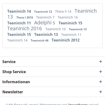
Teaninich
Teaninich 14
Theia II 14
Teaninich 12
13
Teaninich 7
Teaninich 16
Theia I 2010
Adelphi s
Teaninich 11
Teaninich 15
Teaninich 2016
Teaninich 10
Teaninich 12
Teaninich 15
Teaninich 13
Teaninich 11
Teaninich 2012
Teaninich 14
Teaninich 46
Service
Shop Service
Informationen
Newsletter
* Alle Preise inkl. gesetzl. Mehrwertsteuer zzgl.
Versandkosten
und ggf.