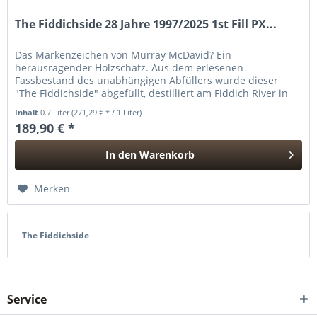
The Fiddichside 28 Jahre 1997/2025 1st Fill PX...
Das Markenzeichen von Murray McDavid? Ein
herausragender Holzschatz. Aus dem erlesenen
Fassbestand des unabhängigen Abfüllers wurde dieser
"The Fiddichside" abgefüllt, destilliert am Fiddich River in
der Speyside. Der tea-spooned Whisky...
Inhalt
0.7 Liter
(271,29 € * / 1 Liter)
189,90 € *
In den
Warenkorb
Hinzugefügt
Merken
The Fiddichside
Service