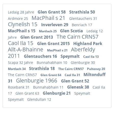
Glen Grant 58
Strathisla 50
Ledaig 28 Jahre
MacPhail s 21
Ardmore 25
Glentauchers 31
Clynelish 15
Inverleven 29
Benriach 17
MacPhail s 15
Glen Scotia
Ledaig 12
Mortlach 25
The Cairn CRN57
Glen Grant 2013
Jahre
Caol Ila 15
Glen Grant 2015
Highland Park
Allt-A-Bhainne
Aberfeldy
MacPhail s 21
2011
Glentauchers 16
Speymalt
Caol Ila 13
Scapa 32 Jahre
Bunnahabhain 10
Glenburgie 30
Strathisla 18
Mortlach 34
The Cairn CRN57
Pulteney 20
Miltonduff
The Cairn CRN57
Glen Grant 64
Caol Ila 31
Glenburgie 1966
31
Glen Grant 52
Glenesk 38
Rosebank 31
Bunnahabhain 11
Caol Ila
Glenburgie 21
17
Glen Grant 63
Speymalt
Speymalt
Glendullan 12