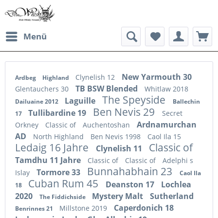
Menü
New Yarmouth 30
Clynelish 12
Ardbeg
Highland
TB BSW Blended
Glentauchers 30
Whitlaw 2018
The Speyside
Laguille
Dailuaine 2012
Ballechin
Ben Nevis 29
Tullibardine 19
Secret
17
Ardnamurchan
Orkney
Classic of
Auchentoshan
AD
North Highland
Ben Nevis 1998
Caol Ila 15
Ledaig 16 Jahre
Classic of
Clynelish 11
Tamdhu 11 Jahre
Classic of
Classic of
Adelphi s
Bunnahabhain 23
Tormore 33
Islay
Caol Ila
Cuban Rum 45
Deanston 17
Lochlea
18
2020
Mystery Malt
Sutherland
The Fiddichside
Caperdonich 18
Millstone 2019
Benrinnes 21