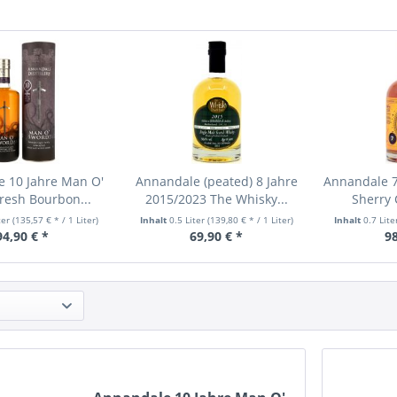
 10 Jahre Man O'
Annandale (peated) 8 Jahre
Annandale 7
resh Bourbon...
2015/2023 The Whisky...
Sherry 
ter
(135,57 € * / 1 Liter)
Inhalt
0.5 Liter
(139,80 € * / 1 Liter)
Inhalt
0.7 Lit
94,90 € *
69,90 € *
98