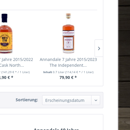
 Jahre 2015/2022
Annandale 7 Jahre 2015/2023
Annandale (p
Cask North...
The Independent...
2017/2023
er
(141,29 € * / 1 Liter)
Inhalt
0.7 Liter
(114,14 € * / 1 Liter)
Inhalt
0.7 Liter
,90 € *
79,90 € *
93,
Sortierung: