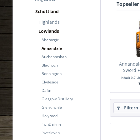
Topseller
Schottland
Highlands
Lowlands
Aberargie
Annandale
Auchentoshan
Annandale
Bladnoch
Sword F
Bonnington
Inhalt
0.7 Li
Clydeside
Daftmill
Glasgow Distillery
Glenkinchie
Filtern
Holyrood
InchDairnie
Inverleven