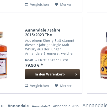
Hinzugefügt
Vergleichen
Merken
Annandale 7 Jahre
2015/2023 The
Independent...
Aus einem Sherry Butt stammt
dieser 7-jährige Single Malt
Whisky aus der jungen
Annandale Brennerei, welcher
2015 destilliert und 2023 in
Inhalt
0.7 Liter
(114,14 € * / 1 Liter)
der The Independent Selection
79,90 € *
von David Stirk abgefüllt wurde.
Der Abfüller ist in der
In den
Warenkorb
Whiskywelt...
Hinzugefügt
Vergleichen
Merken
Annandal
Annandale
 10
Annandale 2015
Annandale 7