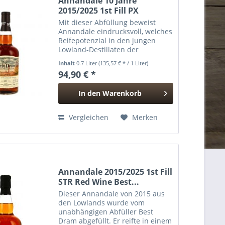
Annandale 10 Jahre
2015/2025 1st Fill PX
Sherry...
Mit dieser Abfüllung beweist
Annandale eindrucksvoll, welches
Reifepotenzial in den jungen
Lowland-Destillaten der
Brennerei steckt. Zehn Jahre
Inhalt
0.7 Liter
(135,57 € * / 1 Liter)
Reifezeit in einem First Fill Pedro
94,90 € *
Ximénez Sherryfass verleihen
dem Whisky eine...
In den
Warenkorb
Hinzugefügt
Vergleichen
Merken
Annandale 2015/2025 1st Fill
STR Red Wine Best...
Dieser Annandale von 2015 aus
den Lowlands wurde vom
unabhängigen Abfüller Best
Dram abgefüllt. Er reifte in einem