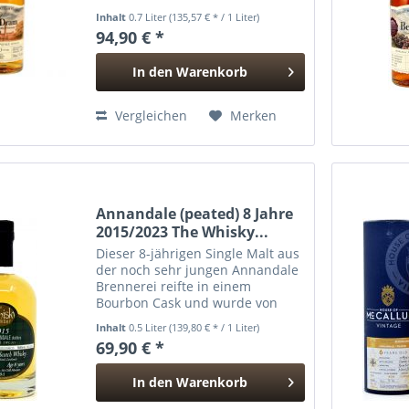
Jahre Reifezeit im First Fill
Inhalt
0.7 Liter
(135,57 € * / 1 Liter)
Bourbon Barrel lassen maritimen
94,90 € *
Torfrauch und süß-cremige
Fassnoten harmonisch
In den
Warenkorb
miteinander...
Hinzugefügt
Vergleichen
Merken
Annandale (peated) 8 Jahre
2015/2023 The Whisky...
Dieser 8-jährigen Single Malt aus
der noch sehr jungen Annandale
Brennerei reifte in einem
Bourbon Cask und wurde von
'The Whisky Chamber' in
Inhalt
0.5 Liter
(139,80 € * / 1 Liter)
Fassstärke mit 58,8% vol.
69,90 € *
abgefüllt. Aroma : Ein rauchiger
Früchtekuchen Vanille mit leicht...
In den
Warenkorb