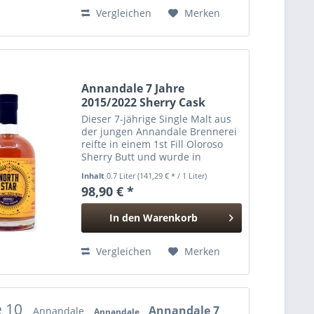
Hinzugefügt
Vergleichen
Merken
Annandale 7 Jahre
2015/2022 Sherry Cask
North...
Dieser 7-jährige Single Malt aus
der jungen Annandale Brennerei
reifte in einem 1st Fill Oloroso
Sherry Butt und wurde in
natürlicher Fassstärke mit
Inhalt
0.7 Liter
(141,29 € * / 1 Liter)
angenehmen 54,9% vol. im
98,90 € *
mittlerweile 21. Release vom
unabhängigen Abfüller North
In den
Warenkorb
Star...
Hinzugefügt
Vergleichen
Merken
e 10
Annandale 7
Annandale
Annandale