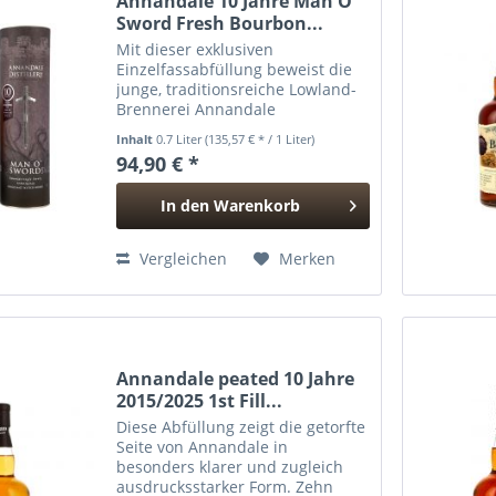
Annandale 10 Jahre Man O'
Sword Fresh Bourbon...
Mit dieser exklusiven
Einzelfassabfüllung beweist die
junge, traditionsreiche Lowland-
Brennerei Annandale
eindrucksvoll, welches Potenzial
Inhalt
0.7 Liter
(135,57 € * / 1 Liter)
in ihren rauchigen „Man O’
94,90 € *
Sword“-Destillaten steckt.
Kraftvoll, intensiv und dennoch...
In den
Warenkorb
Hinzugefügt
Vergleichen
Merken
Annandale peated 10 Jahre
2015/2025 1st Fill...
Diese Abfüllung zeigt die getorfte
Seite von Annandale in
besonders klarer und zugleich
ausdrucksstarker Form. Zehn