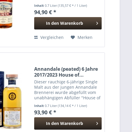
1st Fill STR Red Wine Barrique
Inhalt
0.7 Liter
(135,57 € * / 1 Liter)
Cask. Mit seinen 9 Jahren zählt
94,90 € *
der süße, fruchtige Single Malt zu
den ältesten Abfüllungen...
In den
Warenkorb
Hinzugefügt
Vergleichen
Merken
Annandale (peated) 6 Jahre
2017/2023 House of...
Dieser rauchige 6-jährige Single
Malt aus der jungen Annandale
Brennerei wurde abgefüllt vom
unabhängigen Abfüller "House of
McCallum" in der The Vintage
Inhalt
0.7 Liter
(134,14 € * / 1 Liter)
Auld Alliance Collection. Der
93,90 € *
Whisky reifte in einem einzigen
1st Fill Bourbon Cask...
In den
Warenkorb