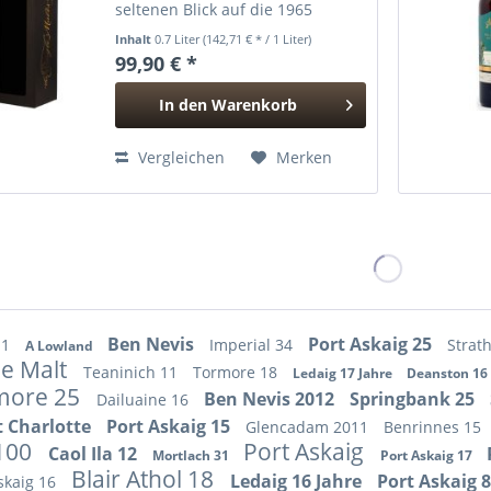
seltenen Blick auf die 1965
gegründete Highland-Brennerei,
Inhalt
0.7 Liter
(142,71 € * / 1 Liter)
die ursprünglich als
99,90 € *
Baumwollspinnerei diente.
Deanston arbeitet heute...
In den
Warenkorb
Hinzugefügt
Vergleichen
Merken
Ben Nevis
Port Askaig 25
11
Imperial 34
Strat
A Lowland
de Malt
Teaninich 11
Tormore 18
Ledaig 17 Jahre
Deanston 16
more 25
Ben Nevis 2012
Springbank 25
Dailuaine 16
t Charlotte
Port Askaig 15
Glencadam 2011
Benrinnes 15
 100
Port Askaig
Caol Ila 12
Mortlach 31
Port Askaig 17
Blair Athol 18
Ledaig 16 Jahre
Port Askaig 
skaig 16