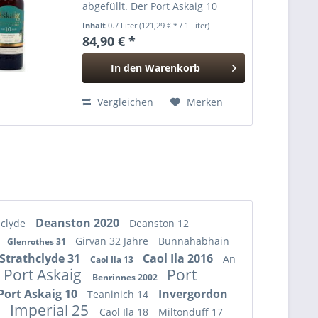
abgefüllt. Der Port Askaig 10
Jahre 2014/2025 reifte in einem
Inhalt
0.7 Liter
(121,29 € * / 1 Liter)
speziell vorbereiteten Toasted
84,90 € *
Barrel (#1033) und wurde in
natürlicher Fassstärke mit...
In den
Warenkorb
Hinzugefügt
Vergleichen
Merken
Deanston 2020
hclyde
Deanston 12
Girvan 32 Jahre
Bunnahabhain
Glenrothes 31
Strathclyde 31
Caol Ila 2016
An
Caol Ila 13
Port Askaig
Port
Benrinnes 2002
Port Askaig 10
Invergordon
Teaninich 14
Imperial 25
8
Caol Ila 18
Miltonduff 17