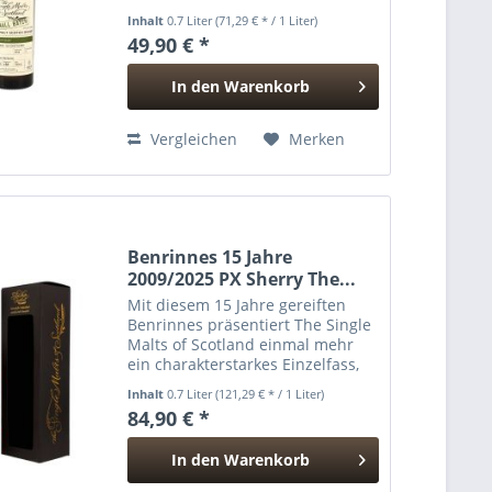
abgefüllt, zeigt eine seltene
Inhalt
0.7 Liter
(71,29 € * / 1 Liter)
Kombination: klassischer
49,90 € *
Inselrauch trifft auf frische, aktive
amerikanische Eiche....
In den
Warenkorb
Hinzugefügt
Vergleichen
Merken
Benrinnes 15 Jahre
2009/2025 PX Sherry The...
Mit diesem 15 Jahre gereiften
Benrinnes präsentiert The Single
Malts of Scotland einmal mehr
ein charakterstarkes Einzelfass,
das die kraftvolle, fleischige
Inhalt
0.7 Liter
(121,29 € * / 1 Liter)
Hausstil-DNA der Brennerei mit
84,90 € *
der opulenten Süße eines Pedro
Ximénez Sherry...
In den
Warenkorb