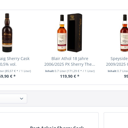
kaig Sherry Cask
Blair Athol 18 Jahre
Speyside
0,5% vol.
2006/2025 PX Sherry The...
2009/2025 O
iter
(85,57 € * / 1 Liter)
Inhalt
0.7 Liter
(171,29 € * / 1 Liter)
Inhalt
0.7 Lit
59,90 € *
119,90 € *
99