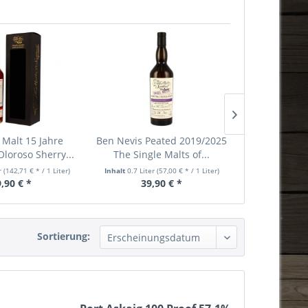
 Malt 15 Jahre
Ben Nevis Peated 2019/2025
Port Askaig 
loroso Sherry...
The Single Malts of...
er
(142,71 € * / 1 Liter)
Inhalt
0.7 Liter
(57,00 € * / 1 Liter)
Inhalt
0.7 Liter
,90 € *
39,90 € *
54,
Sortierung: