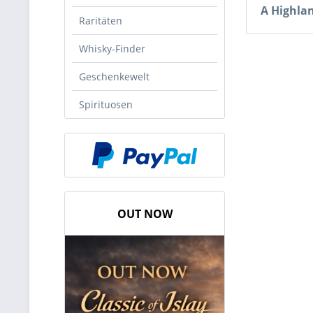
A Highla
Raritäten
Whisky-Finder
Geschenkewelt
Spirituosen
OUT NOW