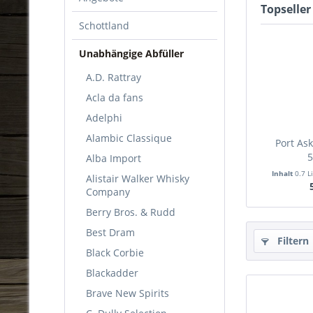
Topseller
Schottland
Unabhängige Abfüller
A.D. Rattray
Acla da fans
Adelphi
Alambic Classique
Port As
5
Alba Import
Inhalt
0.7 L
Alistair Walker Whisky
Company
Berry Bros. & Rudd
Best Dram
Filtern
Black Corbie
Blackadder
Brave New Spirits