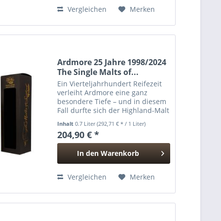
Hinzugefügt
Vergleichen
Merken
Ardmore 25 Jahre 1998/2024
The Single Malts of...
Ein Vierteljahrhundert Reifezeit
verleiht Ardmore eine ganz
besondere Tiefe – und in diesem
Fall durfte sich der Highland-Malt
in einem Bourbon Hogshead zu
Inhalt
0.7 Liter
(292,71 € * / 1 Liter)
einer wunderbar klaren,
204,90 € *
eleganten und zugleich
charakterstarken Abfüllung...
In den
Warenkorb
Hinzugefügt
Vergleichen
Merken