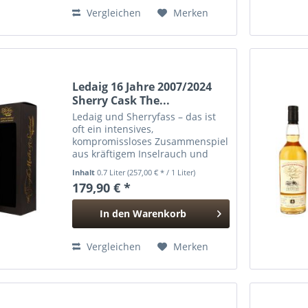
Hinzugefügt
Vergleichen
Merken
Ledaig 16 Jahre 2007/2024
Sherry Cask The...
Ledaig und Sherryfass – das ist
oft ein intensives,
kompromissloses Zusammenspiel
aus kräftigem Inselrauch und
dunkler, würziger Frucht. Diese
Inhalt
0.7 Liter
(257,00 € * / 1 Liter)
16-jährige Abfüllung aus einem
179,90 € *
Sherry Butt zeigt genau diese
faszinierende Spannung:
In den
Warenkorb
maritim,...
Hinzugefügt
Vergleichen
Merken