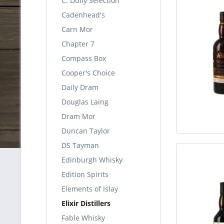
C. Dully Selection
Cadenhead's
Carn Mor
Chapter 7
Compass Box
Cooper's Choice
Daily Dram
Douglas Laing
Dram Mor
Duncan Taylor
DS Tayman
Edinburgh Whisky
Edition Spirits
Elements of Islay
Elixir Distillers
Fable Whisky