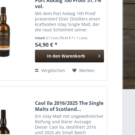
Port Askaig 100 Proof 57,1%
vol.
Mit dem Port Askaig 100 Proof
präsentiert Elixir Distillers einen
kraftvollen Islay Single Malt, der
die raue Schönheit seiner
Inselheimat eindrucksvoll
Inhalt
0.7 Liter
(78,43 € * / 1 Liter)
einfängt. Abgefüllt mit
54,90 € *
traditionellen 100 Proof
beziehungsweise 57,1 % vol.,
In den
Warenkorb
ohne...
Hinzugefügt
Vergleichen
Merken
Caol Ila 2016/2025 The Single
Malts of Scotland...
Ein Islay Malt mit ungewöhnlicher
Reifung und klarer Aussage.
Dieser Caol Ila, destilliert 2016
und 2025 als Small Batch