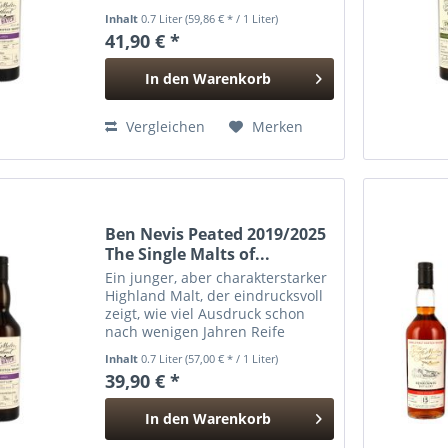
eindrucksvoll, wie viel Tiefe durch
Inhalt
0.7 Liter
(59,86 € * / 1 Liter)
präzise Fassauswahl entstehen
41,90 € *
kann. Für diese Small Batch-
Edition aus...
In den
Warenkorb
Hinzugefügt
Vergleichen
Merken
Ben Nevis Peated 2019/2025
The Single Malts of...
Ein junger, aber charakterstarker
Highland Malt, der eindrucksvoll
zeigt, wie viel Ausdruck schon
nach wenigen Jahren Reife
möglich ist. Diese Small Batch-
Inhalt
0.7 Liter
(57,00 € * / 1 Liter)
Abfüllung aus der Reihe „The
39,90 € *
Single Malts of Scotland“ vereint
die kraftvolle,...
In den
Warenkorb