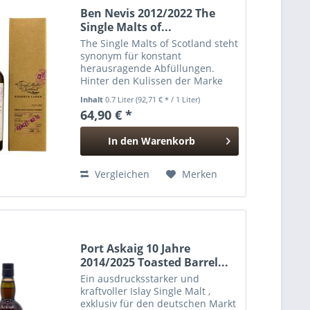
Ben Nevis 2012/2022 The
Single Malts of...
The Single Malts of Scotland steht
synonym für konstant
herausragende Abfüllungen.
Hinter den Kulissen der Marke
aus dem Hause Elixir Distillers
Inhalt
0.7 Liter
(92,71 € * / 1 Liter)
ziehen zwei der wohl
64,90 € *
renommiertesten Whiskyhändler
weltweit die Fäden: die Brüder
In den
Warenkorb
Rajbir...
Hinzugefügt
Vergleichen
Merken
Port Askaig 10 Jahre
2014/2025 Toasted Barrel...
Ein ausdrucksstarker und
kraftvoller Islay Single Malt ,
exklusiv für den deutschen Markt