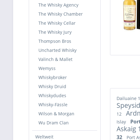
The Whisky Agency
The Whisky Chamber
The Whisky Cellar
The Whisky Jury
Thompson Bros
Uncharted Whisky
Valinch & Mallet
Wemyss
Whiskybroker
Whisky Druid
Whiskydudes
Dailuaine 
Speysi
Whisky-Fässle
Ard
Wilson & Morgan
12
Por
Islay
Wu Dram Clan
Askaig
Weltweit
32
Port A