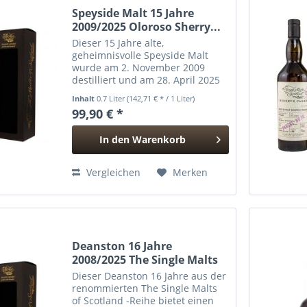
Speyside Malt 15 Jahre
2009/2025 Oloroso Sherry...
Dieser 15 Jahre alte,
geheimnisvolle Speyside Malt
wurde am 2. November 2009
destilliert und am 28. April 2025
abgefüllt. Er reifte in einem
Inhalt
0.7 Liter
(142,71 € * / 1 Liter)
einzelnen Oloroso Sherry Butt
99,90 € *
(Fassnr. 1), das 657 Flaschen in
Fassstärke hervorbrachte. Mit...
In den
Warenkorb
Hinzugefügt
Vergleichen
Merken
Deanston 16 Jahre
2008/2025 The Single Malts
of...
Dieser Deanston 16 Jahre aus der
renommierten The Single Malts
of Scotland -Reihe bietet einen