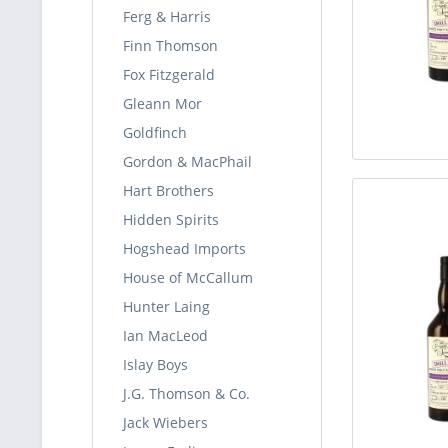
Ferg & Harris
Finn Thomson
Fox Fitzgerald
Gleann Mor
Goldfinch
Gordon & MacPhail
Hart Brothers
Hidden Spirits
Hogshead Imports
House of McCallum
Hunter Laing
Ian MacLeod
Islay Boys
J.G. Thomson & Co.
Jack Wiebers