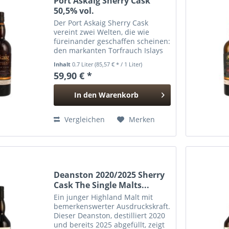
Port Askaig Sherry Cask
50,5% vol.
Der Port Askaig Sherry Cask
vereint zwei Welten, die wie
füreinander geschaffen scheinen:
den markanten Torfrauch Islays
und die reichhaltige Süße
Inhalt
0.7 Liter
(85,57 € * / 1 Liter)
spanischer Sherryfässer. Das
59,90 € *
Ergebnis ist ein ausdrucksstarker
Single Malt, der maritime...
In den
Warenkorb
Hinzugefügt
Vergleichen
Merken
Deanston 2020/2025 Sherry
Cask The Single Malts...
Ein junger Highland Malt mit
bemerkenswerter Ausdruckskraft.
Dieser Deanston, destilliert 2020
und bereits 2025 abgefüllt, zeigt