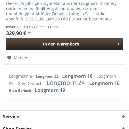
Dieser 25-jährige Single Malt aus der Longmorn Distillery
reifte in einem Refill Hogshead und wurde vom
unabhängigen Abfüller Douglas Laing in Fassstärke
abgefüllt. DOUGLAS LAING‘s Old Particular besteht aus
einer Reihe von...
Inhalt
0.7 Liter
(471,29 € * / 1 Liter)
329,90 € *
In den
Warenkorb
Hinzugefügt
Merken
Longmorn 16
Longmorn 6
Longmorn
Longmorn 22
Longmorn 24
Longmorn 16
25
Glen Garioch
Longmorn 19
Glen Garioch
Service