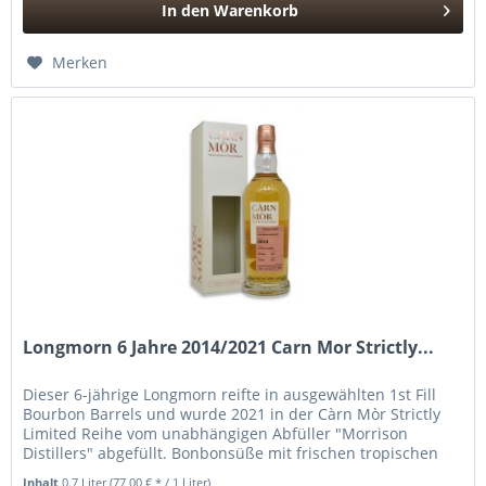
In den
Warenkorb
Hinzugefügt
Merken
Longmorn 6 Jahre 2014/2021 Carn Mor Strictly...
Dieser 6-jährige Longmorn reifte in ausgewählten 1st Fill
Bourbon Barrels und wurde 2021 in der Càrn Mòr Strictly
Limited Reihe vom unabhängigen Abfüller "Morrison
Distillers" abgefüllt. Bonbonsüße mit frischen tropischen
Früchten und...
Inhalt
0.7 Liter
(77,00 € * / 1 Liter)