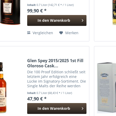
einzigen 1st Fill Oloroso Sherry
Inhalt
0.7 Liter
(142,71 € * / 1 Liter)
Butt und wurde in kräftiger
99,90 € *
Fassstärke mit 58,1 % vol.
abgefüllt – Teil der...
In den
Warenkorb
Hinzugefügt
Vergleichen
Merken
Glen Spey 2015/2025 1st Fill
Oloroso Cask...
Die 100 Proof Edition schließt seit
letztem Jahr erfolgreich eine
Lücke im Signatory-Sortiment. Die
Single Malts der Reihe werden
mit 57,1% vol. abgefüllt, dem
Inhalt
0.7 Liter
(68,43 € * / 1 Liter)
Mindestgehalt, ab dem mit
47,90 € *
Alkohol getränktes Schießpulver
entzündet werden...
In den
Warenkorb