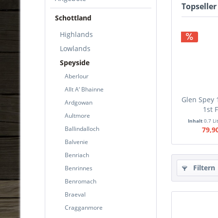
Topseller
Schottland
Highlands
Lowlands
Speyside
Aberlour
Allt A‘ Bhainne
Glen Spey 
Ardgowan
1st F
Aultmore
Inhalt
0.7 Li
Ballindalloch
79,9
Balvenie
Benriach
Filtern
Benrinnes
Benromach
Braeval
Cragganmore