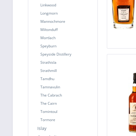
Linkwood
Longmorn
Mannochmore
Miltonduff
Mortlach
Speyburn
Speyside Distillery
Strathisla
Strathmill
Tamdhu
Tamnavulin
The Cabrach
The Cairn
Tomintoul
Tormore
Islay