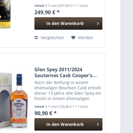
einzelnen Butt und wurde 2024
Inhalt
0.7 Liter
(357,00 € * / 1 Liter)
von The Whisky Agency in
249,90 € *
natürlicher Stärke von 49,8% Vol.
abgefüllt. Was diesen...
In den
Warenkorb
Hinzugefügt
Vergleichen
Merken
Glen Spey 2011/2024
Sauternes Cask Cooper's...
Nach der Reifung in einem
ehemaligen Bourbon Cask erhielt
dieser 13 Jahre alte Glen Spey ein
Finish in einem ehemaligen
Sautuernes Cask. Abgefüllt wurde
Inhalt
0.7 Liter
(129,86 € * / 1 Liter)
er in der 'The Cooper's Choice'
90,90 € *
des unabhängigen Abfüller
Vintage Malt Whisky...
In den
Warenkorb