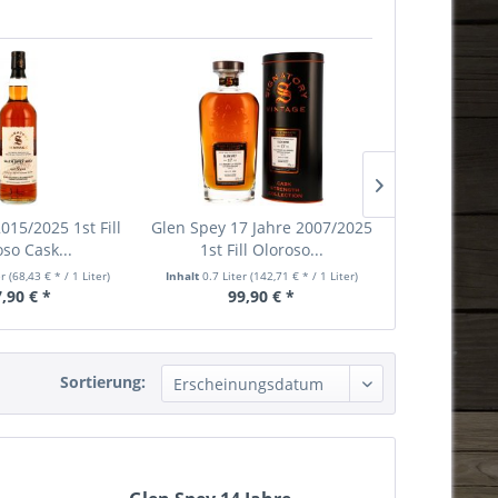
015/2025 1st Fill
Glen Spey 17 Jahre 2007/2025
Glen Spey 15 
so Cask...
1st Fill Oloroso...
Ruby Po
er
(68,43 € * / 1 Liter)
Inhalt
0.7 Liter
(142,71 € * / 1 Liter)
Inhalt
0.7 Liter
,90 € *
99,90 € *
104,
Sortierung: