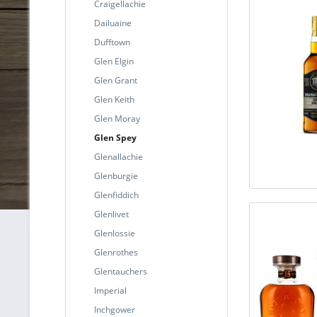
Craigellachie
Dailuaine
Dufftown
Glen Elgin
Glen Grant
Glen Keith
Glen Moray
Glen Spey
Glenallachie
Glenburgie
Glenfiddich
Glenlivet
Glenlossie
Glenrothes
Glentauchers
Imperial
Inchgower