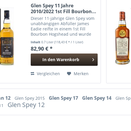
Glen Spey 11 Jahre
2010/2022 1st Fill Bourbon...
Dieser 11-jährige Glen Spey vom
unabhängigen Abfüller James
Eadie reifte in einem 1st Fill
Bourbon Hogshead und wurde
2022 mit fassstarken 57,4% vol.
Inhalt
0.7 Liter
(118,43 € * / 1 Liter)
abgefüllt.
82,90 € *
In den
Warenkorb
Hinzugefügt
Vergleichen
Merken
an 12
Glen Spey 17
Glen Spey 14
Glen Spey 2015
Glen S
Glen Spey 12
 11