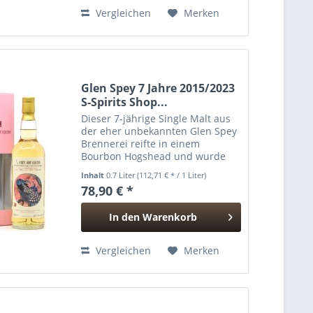
Hinzugefügt
Vergleichen
Merken
Glen Spey 7 Jahre 2015/2023
S-Spirits Shop...
Dieser 7-jährige Single Malt aus
der eher unbekannten Glen Spey
Brennerei reifte in einem
Bourbon Hogshead und wurde
2023 vom taiwanesischen
Inhalt
0.7 Liter
(112,71 € * / 1 Liter)
Importeur S-Spirits Shop in der
78,90 € *
"Dong Fang Ming Story"-Reihe
abgefüllt.
In den
Warenkorb
Hinzugefügt
Vergleichen
Merken