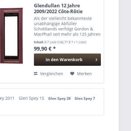
Glendullan 12 Jahre
2009/2022 Côte-Rôtie
Wood...
Als der vielleicht bekannteste
unabhängige Abfüller
Schottlands verfolgt Gordon &
MacPhail seit mehr als 125 Jahren
ein Ziel: Single Malt Scotch
Inhalt
0.7 Liter
(142,71 € * / 1 Liter)
Whisky von außergewöhnlicher
99,90 € *
Qualität herzustellen. Seit vier
Generationen ist das...
In den
Warenkorb
Hinzugefügt
Vergleichen
Merken
pey 2011
Glen Spey 15
Glen Spey 26
Glen Spey 7