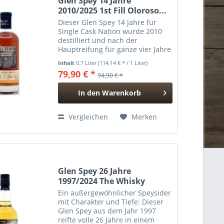
Glen Spey 14 Jahre
2010/2025 1st Fill Oloroso...
Dieser Glen Spey 14 Jahre für
Single Cask Nation wurde 2010
destilliert und nach der
Hauptreifung für ganze vier Jahre
in ein 1st Fill Oloroso Sherry
Inhalt
0.7 Liter
(114,14 € * / 1 Liter)
Hogshead umgelagert – ein
79,90 € *
94,90 € *
außergewöhnlich langes Finish,
das den eleganten Hausstil der...
In den
Warenkorb
Hinzugefügt
Vergleichen
Merken
Glen Spey 26 Jahre
1997/2024 The Whisky
Agency...
Ein außergewöhnlicher Speysider
mit Charakter und Tiefe: Dieser
Glen Spey aus dem Jahr 1997
reifte volle 26 Jahre in einem