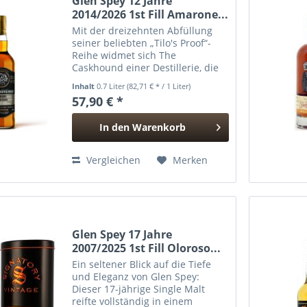
Glen Spey 12 Jahre
2014/2026 1st Fill Amarone...
Mit der dreizehnten Abfüllung
seiner beliebten „Tilo's Proof“-
Reihe widmet sich The
Caskhound einer Destillerie, die
nur selten im Rampenlicht steht:
Inhalt
0.7 Liter
(82,71 € * / 1 Liter)
Glen Spey. Nach zwölf Jahren
57,90 € *
Reifung erhielt dieser Single Malt
ein einjähriges Finish...
In den
Warenkorb
Hinzugefügt
Vergleichen
Merken
Glen Spey 17 Jahre
2007/2025 1st Fill Oloroso...
Ein seltener Blick auf die Tiefe
und Eleganz von Glen Spey:
Dieser 17-jährige Single Malt
reifte vollständig in einem