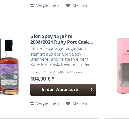
Hinzugefügt
Vergleichen
Merken
Glen Spey 15 Jahre
2008/2024 Ruby Port Cask...
Dieser 15-jährige Single Malt
stammt aus der Glen Spey
Brennerei und reifte in einem
Ruby Port Cask, bevor er in der
Infrequent Flyers Serie von
Inhalt
0.7 Liter
(149,86 € * / 1 Liter)
Alistair Walker, ehemals
104,90 € *
Miteigentümer der Benriach und
Glendronach Brennereien und
In den
Warenkorb
Sohn von...
Hinzugefügt
Vergleichen
Merken