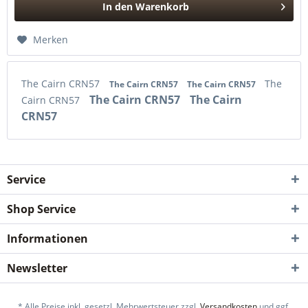
In den
Warenkorb
Hinzugefügt
Merken
The Cairn CRN57
The
The Cairn CRN57
The Cairn CRN57
The Cairn CRN57
The Cairn
Cairn CRN57
CRN57
Service
Shop Service
Informationen
Newsletter
* Alle Preise inkl. gesetzl. Mehrwertsteuer zzgl.
Versandkosten
und ggf.