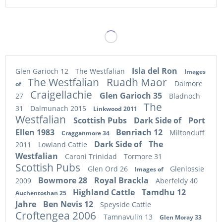
Isla del Ron
Glen Garioch 12
The Westfalian
Images
The Westfalian
Ruadh Maor
Dalmore
of
Craigellachie
Glen Garioch 35
27
Bladnoch
The
31
Dalmunach 2015
Linkwood 2011
Westfalian
Scottish Pubs
Dark Side of
Port
Ellen 1983
Benriach 12
Miltonduff
Cragganmore 34
Dark Side of
The
2011
Lowland Cattle
Westfalian
Caroni Trinidad
Tormore 31
Scottish Pubs
Glen Ord 26
Glenlossie
Images of
Bowmore 28
Royal Brackla
2009
Aberfeldy 40
Highland Cattle
Tamdhu 12
Auchentoshan 25
Jahre
Ben Nevis 12
Speyside Cattle
Croftengea 2006
Tamnavulin 13
Glen Moray 33