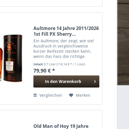
Aultmore 14 Jahre 2011/2026
1st Fill PX Sherry...
Ein Aultmore, der zeigt, wie viel
Ausdruck in vergleichsweise
kurzer Reifezeit stecken kann,
wenn das Fass die richtige
Handschrift trägt. Destilliert im
Inhalt
0.7 Liter
(114,14 € * / 1 Liter)
Mai 2011 und 2026 von Signatory
79,90 € *
Vintage in Fassstärke abgefüllt,
verbindet dieses...
In den
Warenkorb
Hinzugefügt
Vergleichen
Merken
Old Man of Hoy 19 Jahre