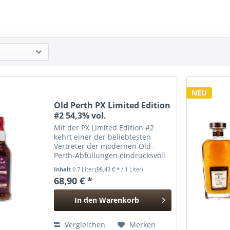
NEU
Old Perth PX Limited Edition
#2 54,3% vol.
Mit der PX Limited Edition #2
kehrt einer der beliebtesten
Vertreter der modernen Old-
Perth-Abfüllungen eindrucksvoll
zurück. Die traditionsreiche
Inhalt
0.7 Liter
(98,43 € * / 1 Liter)
Marke, deren Wurzeln tief in der
68,90 € *
historischen Blending-Stadt Perth
liegen, widmet sich...
In den
Warenkorb
Hinzugefügt
Vergleichen
Merken