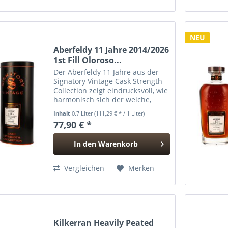
NEU
Aberfeldy 11 Jahre 2014/2026
1st Fill Oloroso...
Der Aberfeldy 11 Jahre aus der
Signatory Vintage Cask Strength
Collection zeigt eindrucksvoll, wie
harmonisch sich der weiche,
honigbetonte Charakter der
Inhalt
0.7 Liter
(111,29 € * / 1 Liter)
Highland-Brennerei mit dem
77,90 € *
intensiven Einfluss eines
erstbefüllten...
In den
Warenkorb
Hinzugefügt
Vergleichen
Merken
Kilkerran Heavily Peated