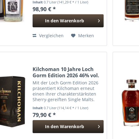
Inhalt
0.7 Liter
(141,29 € * / 1 Liter)
faszinierenden Single Malt.
98,90 € *
Hinter dem Namen Ruadh Maor
verbirgt sich der rauchige Stil
In den
Warenkorb
der...
Hinzugefügt
Vergleichen
Merken
Kilchoman 10 Jahre Loch
Gorm Edition 2026 46% vol.
Mit der Loch Gorm Edition 2026
präsentiert Kilchoman erneut
einen ihrer charakterstärksten
Sherry-gereiften Single Malts.
Benannt nach dem tiefdunklen,
Inhalt
0.7 Liter
(114,14 € * / 1 Liter)
torfigen See unweit der
79,90 € *
Destillerie, steht diese Abfüllung
seit jeher für die...
In den
Warenkorb
Hinzugefügt