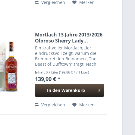
Vergleichen
Merken
Mortlach 13 Jahre 2013/2026
Oloroso Sherry Lady...
Ein kraftvoller Mortlach, der
eindrucksvoll zeigt, warum die
Brennerei den Beinamen „The
Beast of Dufftown“ trägt. Nach
der klassischen Reifung im
Inhalt
0.7 Liter
(199,86 € * / 1 Liter)
Hogshead erhielt dieser Single
139,90 € *
Malt ein intensives Finish im First
Fill Oloroso...
In den
Warenkorb
Hinzugefügt
Vergleichen
Merken