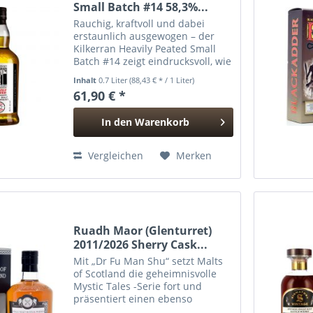
Small Batch #14 58,3%...
Rauchig, kraftvoll und dabei
erstaunlich ausgewogen – der
Kilkerran Heavily Peated Small
Batch #14 zeigt eindrucksvoll, wie
facettenreich stark getorfter
Inhalt
0.7 Liter
(88,43 € * / 1 Liter)
Campbeltown Whisky sein kann.
61,90 € *
Die Kombination aus 90 %
Bourbon- und 10 %...
In den
Warenkorb
Hinzugefügt
Vergleichen
Merken
Ruadh Maor (Glenturret)
2011/2026 Sherry Cask...
Mit „Dr Fu Man Shu“ setzt Malts
of Scotland die geheimnisvolle
Mystic Tales -Serie fort und
präsentiert einen ebenso
charaktervollen wie