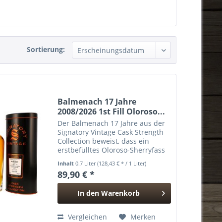
Sortierung:
Balmenach 17 Jahre
2008/2026 1st Fill Oloroso...
Der Balmenach 17 Jahre aus der
Signatory Vintage Cask Strength
Collection beweist, dass ein
erstbefülltes Oloroso-Sherryfass
nicht zwangsläufig den Ton
Inhalt
0.7 Liter
(128,43 € * / 1 Liter)
angeben muss. Stattdessen
89,90 € *
ergänzt die Fassreifung den
robusten, würzigen Charakter...
In den
Warenkorb
Hinzugefügt
Vergleichen
Merken