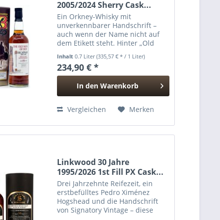
2005/2024 Sherry Cask...
Ein Orkney-Whisky mit
unverkennbarer Handschrift –
auch wenn der Name nicht auf
dem Etikett steht. Hinter „Old
Man of Hoy“ verbirgt sich ein
Inhalt
0.7 Liter
(335,57 € * / 1 Liter)
Single Malt aus der Highland Park
234,90 € *
Distillery, abgefüllt vom
unabhängigen Bottler Blackadder
In den
Warenkorb
in...
Hinzugefügt
Vergleichen
Merken
Linkwood 30 Jahre
1995/2026 1st Fill PX Cask...
Drei Jahrzehnte Reifezeit, ein
erstbefülltes Pedro Ximénez
Hogshead und die Handschrift
von Signatory Vintage – diese
Abfüllung vereint alles, was