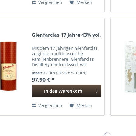
Vergleichen
Merken
Glenfarclas 17 Jahre 43% vol.
Mit dem 17-jährigen Glenfarclas
zeigt die traditionsreiche
Familienbrennerei Glenfarclas
Distillery eindrucksvoll, wie
harmonisch sich Reife, Tiefe und
Inhalt
0.7 Liter
(139,86 € * / 1 Liter)
Eleganz verbinden lassen.
97,90 € *
Vollständig in Oloroso-
Sherryfässern gereift, vereint
In den
Warenkorb
diese...
Hinzugefügt
Vergleichen
Merken