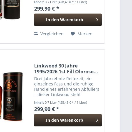
Inhalt
0.7 Liter
(428,43 € * / 1 Liter)
große, gereifte Speyside-Whiskys
299,90 € *
auszeichnet. Destilliert am 5. Juni
1995 und abgefüllt am...
In den
Warenkorb
Hinzugefügt
Vergleichen
Merken
Linkwood 30 Jahre
1995/2026 1st Fill Oloroso...
Drei Jahrzehnte Reifezeit, ein
einzelnes Fass und die ruhige
Hand eines erfahrenen Abfüllers
– dieser Linkwood steht
exemplarisch für die leise Größe
Inhalt
0.7 Liter
(428,43 € * / 1 Liter)
gereifter Speyside-Whiskys.
299,90 € *
Destilliert am 5. Juni 1995 und
Anfang 2026 abgefüllt,...
In den
Warenkorb
Hinzugefügt