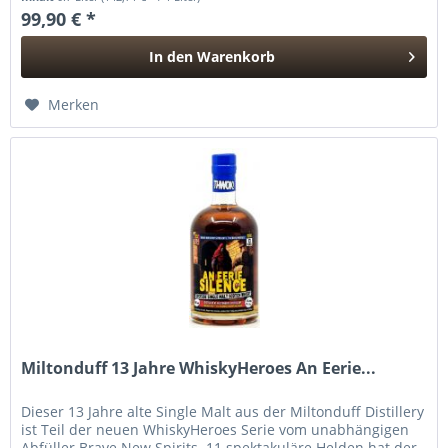
99,90 € *
In den
Warenkorb
Hinzugefügt
Merken
Miltonduff 13 Jahre WhiskyHeroes An Eerie...
Dieser 13 Jahre alte Single Malt aus der Miltonduff Distillery
ist Teil der neuen WhiskyHeroes Serie vom unabhängigen
Abfüller Brave New Spirits. 11 spektakuläre Helden hat der