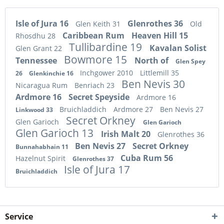
Isle of Jura 16
Glenrothes 36
Glen Keith 31
Old
Caribbean Rum
Heaven Hill 15
Rhosdhu 28
Tullibardine 19
Kavalan Solist
Glen Grant 22
Bowmore 15
Tennessee
North of
Glen Spey
Inchgower 2010
Littlemill 35
26
Glenkinchie 16
Ben Nevis 30
Nicaragua Rum
Benriach 23
Ardmore 16
Secret Speyside
Ardmore 16
Bruichladdich
Ardmore 27
Ben Nevis 27
Linkwood 33
Secret Orkney
Glen Garioch
Glen Garioch
Glen Garioch 13
Irish Malt 20
Glenrothes 36
Ben Nevis 27
Secret Orkney
Bunnahabhain 11
Cuba Rum 56
Hazelnut Spirit
Glenrothes 37
Isle of Jura 17
Bruichladdich
Service