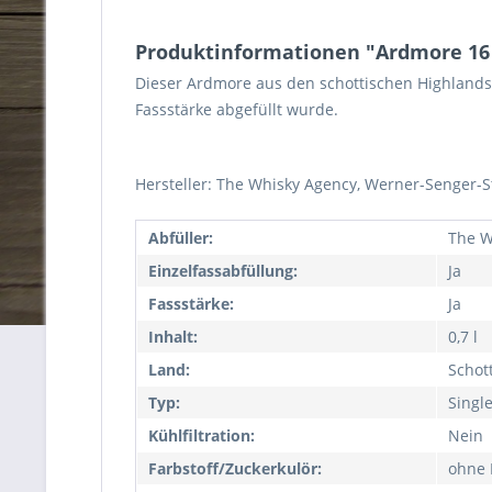
Produktinformationen "Ardmore 16 
Dieser Ardmore aus den schottischen Highlands 
Fassstärke abgefüllt wurde.
Hersteller: The Whisky Agency, Werner-Senger-S
Abfüller:
The W
Einzelfassabfüllung:
Ja
Fassstärke:
Ja
Inhalt:
0,7 l
Land:
Schot
Typ:
Singl
Kühlfiltration:
Nein
Farbstoff/Zuckerkulör:
ohne 