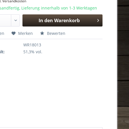
l. Versandkosten
sandfertig, Lieferung innerhalb von 1-3 Werktagen
In den
Warenkorb
Hinzugefügt
hen
Merken
Bewerten
WR18013
lt:
51,3% vol.