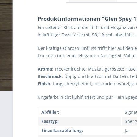
Produktinformationen "Glen Spey 17 
Ein seltener Blick auf die Tiefe und Eleganz von 
in kräftiger Fassstärke mit 58,1 % vol. abgefüllt
Der kräftige Oloroso-Einfluss trifft hier auf d
Früchten und einer eleganten Nussigkeit. Vollmu
Aroma
: Trockenfrüchte, Muskat, geröstete Has
Geschmack
: Üppig und kraftvoll mit Datteln, L
Finish
: Lang, sherrybetont, mit trocken-würzige
Ungefärbt, nicht kühlfiltriert und pur – ein Sp
Abfüller:
Signa
Fasstyp:
Sherr
Einzelfassabfüllung:
Ja