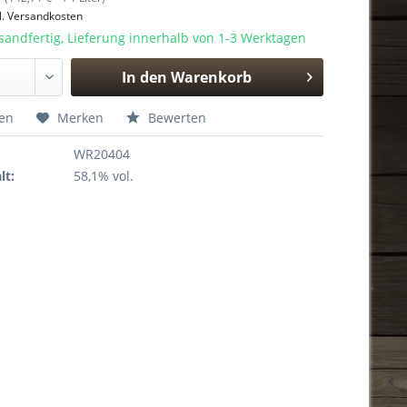
l. Versandkosten
sandfertig, Lieferung innerhalb von 1-3 Werktagen
In den
Warenkorb
Hinzugefügt
hen
Merken
Bewerten
WR20404
lt:
58,1% vol.