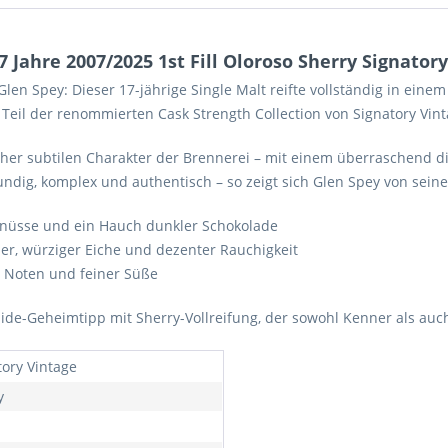
Jahre 2007/2025 1st Fill Oloroso Sherry Signatory
Glen Spey: Dieser 17-jährige Single Malt reifte vollständig in eine
 – Teil der renommierten Cask Strength Collection von Signatory Vint
en eher subtilen Charakter der Brennerei – mit einem überraschen
ndig, komplex und authentisch – so zeigt sich Glen Spey von seine
elnüsse und ein Hauch dunkler Schokolade
eder, würziger Eiche und dezenter Rauchigkeit
n Noten und feiner Süße
eyside-Geheimtipp mit Sherry-Vollreifung, der sowohl Kenner als au
tory Vintage
y