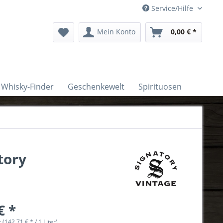
Service/Hilfe
Mein Konto
0,00 € *
Whisky-Finder
Geschenkewelt
Spirituosen
tory
€ *
r (142,71 € * / 1 Liter)