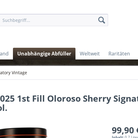
land
Unabhängige Abfüller
Weltweit
Raritäten
atory Vintage
025 1st Fill Oloroso Sherry Signa
l.
99,90 
Inhalt:
0.7 Lite