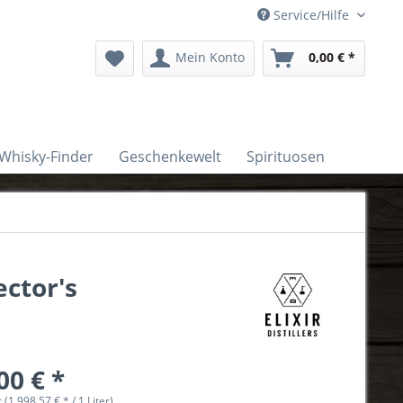
Service/Hilfe
Mein Konto
0,00 € *
Whisky-Finder
Geschenkewelt
Spirituosen
ector's
00 € *
r (1.998,57 € * / 1 Liter)