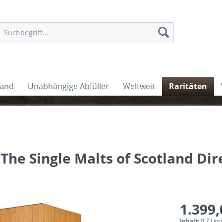
land
Unabhängige Abfüller
Weltweit
Raritäten
The Single Malts of Scotland Dir
1.399,
Inhalt:
0.7 Lite