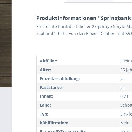
Produktinformationen "Springbank 25
Eine echte Rarität ist dieser 25-jährige Single M
Scotland"-Reihe von den Elixier Distillers mit 55
Abfüller:
Elixir 
Alter:
25 Ja
Einzelfassabfüllung:
Ja
Fassstärke:
Ja
Inhalt:
0,7 l
Land:
Schot
Typ:
Singl
Kühlfiltration:
Nein
Farbstoff/Zuckerkulör:
ohne 