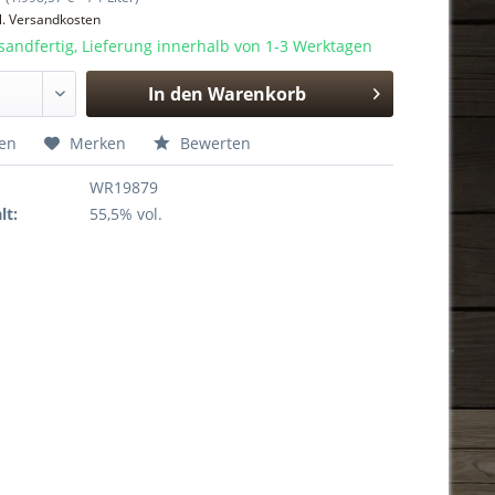
l. Versandkosten
sandfertig, Lieferung innerhalb von 1-3 Werktagen
In den
Warenkorb
Hinzugefügt
hen
Merken
Bewerten
WR19879
lt:
55,5% vol.