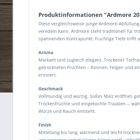
Produktinformationen "Ardmore 201
Diese vergleichsweise junge Ardmore-Abfüllung a
veredeln kann. Ardmore steht traditionell für t
spannenden Kontrapunkt: fruchtige Tiefe trifft
Aroma
Markant und zugleich elegant. Trockener Torfrau
getrockneten Früchten – Rosinen, Feigen und ei
erinnert.
Geschmack
Vollmundig und würzig. Süßes Malz eröffnet, gef
Trockenfrüchte und eingekochte Trauben –, währ
Würze und Rauch entsteht.
Finish
Mittellang bis lang, wärmend und leicht trockn
von weinigen und malzigen Noten sanft umhüllt