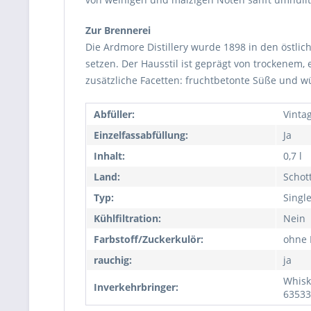
Zur Brennerei
Die Ardmore Distillery wurde 1898 in den östli
setzen. Der Hausstil ist geprägt von trockenem,
zusätzliche Facetten: fruchtbetonte Süße und wür
Abfüller:
Vinta
Einzelfassabfüllung:
Ja
Inhalt:
0,7 l
Land:
Schot
Typ:
Singl
Kühlfiltration:
Nein
Farbstoff/Zuckerkulör:
ohne 
rauchig:
ja
Whisk
Inverkehrbringer:
63533