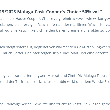
9/2025 Malaga Cask Cooper's Choice 50% vol."
us dem Hause Cooper’s Choice zeigt eindrucksvoll, wie wirkungsvo
rockenen, leicht erdigen Rauch – fernab der maritimen Wucht Islays
 auf würzige Rauchigkeit, ohne den klaren Brennereicharakter zu ü
ch steigt sofort auf, begleitet von wärmenden Gewürzen. Ingwer st
n Hauch Dattel. Dahinter zeigen sich süßes Malz und eine dezente,
olgt von kandiertem Ingwer, Muskat und Zimt. Die Malaga-Fassreifu
end der Torfrauch trocken, fast staubig wirkt und dem Whisky Stru
end. Rauchige Asche, Gewürze und fruchtige Rest­süße klingen geme
.