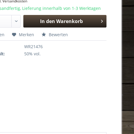
l. Versandkosten
sandfertig, Lieferung innerhalb von 1-3 Werktagen
In den
Warenkorb
Hinzugefügt
hen
Merken
Bewerten
WR21476
lt:
50% vol.