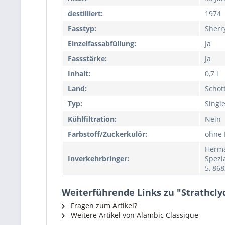
destilliert:
1974
Fasstyp:
Sherr
Einzelfassabfüllung:
Ja
Fassstärke:
Ja
Inhalt:
0,7 l
Land:
Schot
Typ:
Singl
Kühlfiltration:
Nein
Farbstoff/Zuckerkulör:
ohne 
Herm
Inverkehrbringer:
Spezi
5, 86
Weiterführende Links zu "Strathclyd
Fragen zum Artikel?
Weitere Artikel von Alambic Classique