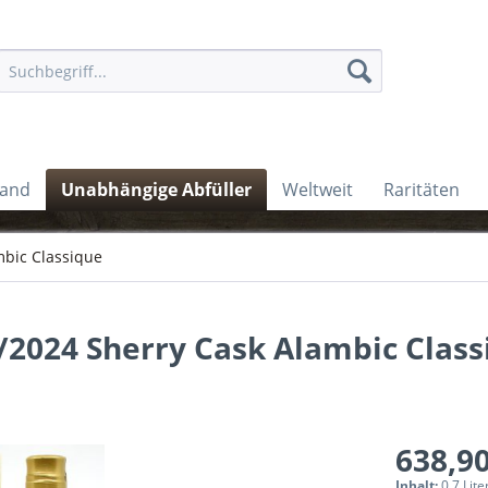
land
Unabhängige Abfüller
Weltweit
Raritäten
bic Classique
4/2024 Sherry Cask Alambic Clas
638,90
Inhalt:
0.7 Lite