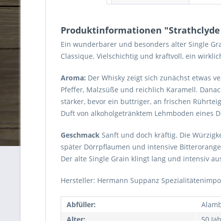
Produktinformationen "Strathclyde 
Ein wunderbarer und besonders alter Single Gra
Classique. Vielschichtig und kraftvoll, ein wir
Aroma:
Der Whisky zeigt sich zunächst etwas v
Pfeffer, Malzsüße und reichlich Karamell. Dana
stärker, bevor ein buttriger, an frischen Rühr
Duft von alkoholgetränktem Lehmboden eines Du
Geschmack
Sanft und doch kräftig. Die Würzigke
später Dörrpflaumen und intensive Bitterorange
Der alte Single Grain klingt lang und intensiv
Hersteller: Hermann Suppanz Spezialitätenimpo
Abfüller:
Alamb
Alter:
50 Ja