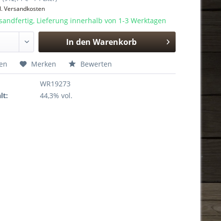
l. Versandkosten
sandfertig, Lieferung innerhalb von 1-3 Werktagen
In den
Warenkorb
Hinzugefügt
hen
Merken
Bewerten
WR19273
lt:
44,3% vol.