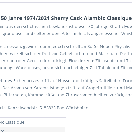
50 Jahre 1974/2024 Sherry Cask Alambic Classique 
in aus den schottischen Lowlands ist dieser 50-jährige Strathcly
klich grandioser und seltener dem Alter mehr als angemessener Whis
erschlossen, gewinnt dann jedoch schnell an Süße. Neben Physalis
ch entwickelt sich der Duft von Geleefrüchten und Marzipan. Die T
teig erinnernder Geruch durchdringt. Eine dezente Zitrusnote und 
nnage Warehouses, bevor sich nach einiger Zeit Tabak und Zitron
it des Eichenholzes trifft auf Nüsse und kräftiges Sattelleder. Da
. Das Aroma von Karamellstangen trifft auf Grapefruitfilets und M
 aus. Bitternoten, Karamellsüße und Zitrusaromen bleiben zurück, 
rte, Kanzelwandstr. 5, 86825 Bad Wörishofen
ic Classique
hre