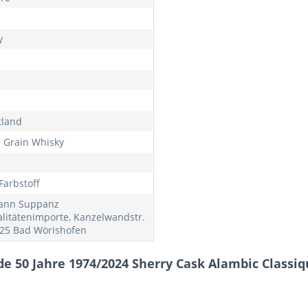
y
tland
e Grain Whisky
Farbstoff
ann Suppanz
alitätenimporte, Kanzelwandstr.
825 Bad Wörishofen
e 50 Jahre 1974/2024 Sherry Cask Alambic Classiq