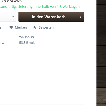
l. Versandkosten
sandfertig, Lieferung innerhalb von 1-3 Werktagen
In den
Warenkorb
Hinzugefügt
hen
Merken
Bewerten
WR19538
lt:
53,5% vol.