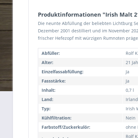
Produktinformationen "Irish Malt 21
Die neunte Abfüllung der beliebten Lichtburg S
Dezember 2001 destilliert und im November 202
frischer Hefezopf mit würzigen Rumnoten prägen
Abfüller:
Rolf 
Alter:
21 Ja
Einzelfassabfüllung:
Ja
Fassstärke:
Ja
Inhalt:
0,7 l
Land:
Irland
Typ:
Irish
Kühlfiltration:
Nein
Farbstoff/Zuckerkulör:
ohne 
Rolf 