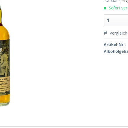
inkl. MwSt.,
zzg
Sofort ver
Vergleic
Artikel-Nr.:
Alkoholgeha