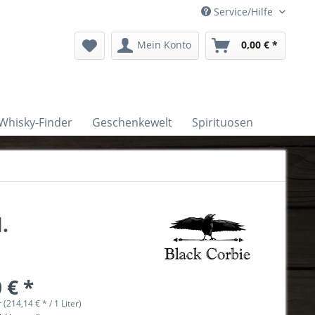
Service/Hilfe
Mein Konto
0,00 € *
Whisky-Finder
Geschenkewelt
Spirituosen
.
 € *
r (214,14 € * / 1 Liter)