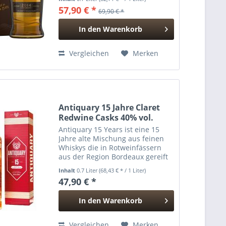
Grapefruit, Ahornsirup und
57,90 € *
69,90 € *
gesalzener Walnuss perfekt am
Gaumen harmonieren. Der
In den
Warenkorb
Abgang ist...
Hinzugefügt
Vergleichen
Merken
Antiquary 15 Jahre Claret
Redwine Casks 40% vol.
Antiquary 15 Years ist eine 15
Jahre alte Mischung aus feinen
Whiskys die in Rotweinfässern
aus der Region Bordeaux gereift
sind. Aroma : Mahagoni, poliertes
Inhalt
0.7 Liter
(68,43 € * / 1 Liter)
Leder, Pfeifentabak, kandierte
47,90 € *
Orange, gegrillte Pfirsiche und
Nelken....
In den
Warenkorb
Hinzugefügt
Vergleichen
Merken