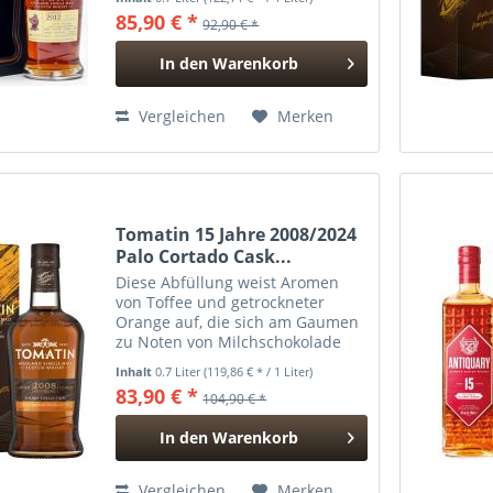
2012 destilliert wurde und 2025
85,90 € *
92,90 € *
nach 12 Jahren Reifezeit in
natürlicher Fassstärke mit...
In den
Warenkorb
Hinzugefügt
Vergleichen
Merken
Tomatin 15 Jahre 2008/2024
Palo Cortado Cask...
Diese Abfüllung weist Aromen
von Toffee und getrockneter
Orange auf, die sich am Gaumen
zu Noten von Milchschokolade
mit Paranüssen und geröstetem
Inhalt
0.7 Liter
(119,86 € * / 1 Liter)
Obstbrot entwickeln. Der Abgang
83,90 € *
104,90 € *
ist komplex und würzig mit
schwarzem Tee und
In den
Warenkorb
Ingwerwurzel....
Hinzugefügt
Vergleichen
Merken