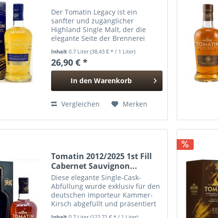
Der Tomatin Legacy ist ein
sanfter und zugänglicher
Highland Single Malt, der die
elegante Seite der Brennerei
Tomatin zeigt. Gereift in einer
Inhalt
0.7 Liter
(38,43 € * / 1 Liter)
Kombination aus ehemaligen
26,90 € *
Bourbonfässern und Virgin Oak
Casks, vereint er klassische...
In den
Warenkorb
Hinzugefügt
Vergleichen
Merken
Tomatin 2012/2025 1st Fill
Cabernet Sauvignon...
Diese elegante Single-Cask-
Abfüllung wurde exklusiv für den
deutschen Importeur Kammer-
Kirsch abgefüllt und präsentiert
einen Tomatin Single Malt, der
Inhalt
0.7 Liter
(122,71 € * / 1 Liter)