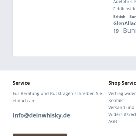
Adelphi s I
Fiddichsid
British
Bun
GlenAlla
Bun
19
Service
Shop Servi
Für Beratung und Rückfragen schreiben Sie
Vertrag wide
Kontakt
einfach an:
Versand und
info@deinwhisky.de
Widerrufsrec
AGB