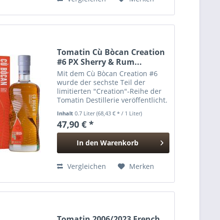
Tomatin Cù Bòcan Creation
#6 PX Sherry & Rum...
Mit dem Cù Bòcan Creation #6
wurde der sechste Teil der
limitierten "Creation"-Reihe der
Tomatin Destillerie veröffentlicht.
Cù Bòcan ist dafür bekannt, mit
Inhalt
0.7 Liter
(68,43 € * / 1 Liter)
innovativen Reifungen zu
47,90 € *
experimentieren und Whiskys
voller Spannung und...
In den
Warenkorb
Hinzugefügt
Vergleichen
Merken
Tomatin 2006/2023 French