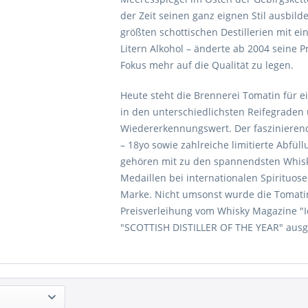
der Zeit seinen ganz eignen Stil ausbilde
größten schottischen Destillerien mit ei
Litern Alkohol – änderte ab 2004 seine 
Fokus mehr auf die Qualität zu legen.
Heute steht die Brennerei Tomatin für e
in den unterschiedlichsten Reifegraden
Wiedererkennungswert. Der faszinierend
– 18yo sowie zahlreiche limitierte Abfü
gehören mit zu den spannendsten Whis
Medaillen bei internationalen Spirituos
Marke. Nicht umsonst wurde die Tomatin
Preisverleihung vom Whisky Magazine "I
"SCOTTISH DISTILLER OF THE YEAR" ausg