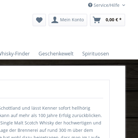
Service/Hilfe
Mein Konto
0,00 € *
hisky-Finder
Geschenkewelt
Spirituosen
 Schottland und lässt Kenner sofort hellhörig
ann auf mehr als 100 Jahre Erfolg zurückblicken.
Single Malt Scotch Whisky der hochwertigen und
 Lage der Brennerei auf rund 300 m über dem
e hat wohl dazu beigetragen, dass man im Laufe