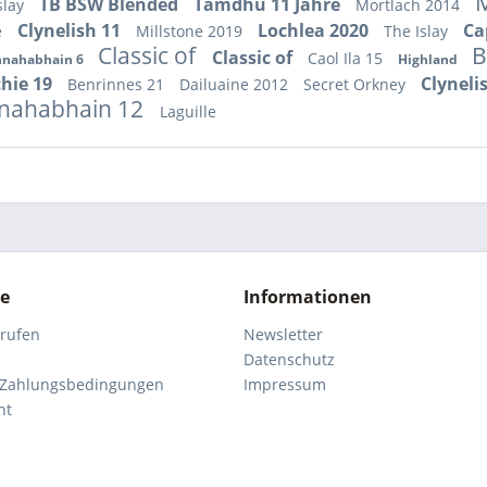
M
TB BSW Blended
Tamdhu 11 Jahre
slay
Mortlach 2014
Clynelish 11
Lochlea 2020
Ca
e
Millstone 2019
The Islay
Classic of
B
Classic of
Caol Ila 15
nahabhain 6
Highland
chie 19
Clyneli
Benrinnes 21
Dailuaine 2012
Secret Orkney
nahabhain 12
Laguille
ce
Informationen
rrufen
Newsletter
Datenschutz
 Zahlungsbedingungen
Impressum
ht