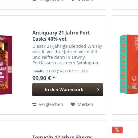
Antiquary 21 Jahre Port
Casks 40% vol.
Dieser 21-jährige Blended Whisky
wurde vor drei Jahren vermählt
und reifte dann in Tawny-
Portfässern aus dem Symington
Familienanwesen in Portugal.
Inhalt
0.7 Liter
(142,71 € * / 1 Liter)
Aroma : Kampfer, geschnittenes
99,90 € *
Heu, brennendes Heidekraut,
dunkler Mokka, Safran und...
In den
Warenkorb
Hinzugefügt
Vergleichen
Merken
Tomatin 12 Jahre Sherry