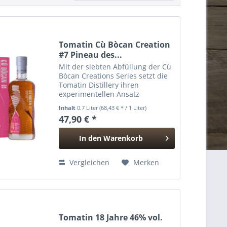
Tomatin Cù Bòcan Creation
#7 Pineau des...
Mit der siebten Abfüllung der Cù
Bòcan Creations Series setzt die
Tomatin Distillery ihren
experimentellen Ansatz
konsequent fort. Creation #7
Inhalt
0.7 Liter
(68,43 € * / 1 Liter)
vereint erstmals seltene Pineau
47,90 € *
des Charentes Rouge Casks mit
American Virgin Oak und trifft...
In den
Warenkorb
Hinzugefügt
Vergleichen
Merken
Tomatin 18 Jahre 46% vol.