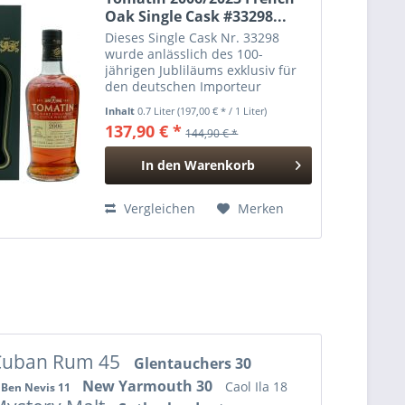
Oak Single Cask #33298...
Dieses Single Cask Nr. 33298
wurde anlässlich des 100-
jährigen Jubliläums exklusiv für
den deutschen Importeur
Kammer-Kirsch abgefüllt. Der
Inhalt
0.7 Liter
(197,00 € * / 1 Liter)
Tomatin Single Malt wurde am
137,90 € *
144,90 € *
6.10.2006 destilliert und am
4.9.2023 in Fassstärke mit 55,7%
In den
Warenkorb
Vol....
Hinzugefügt
Vergleichen
Merken
Cuban Rum 45
Glentauchers 30
New Yarmouth 30
Caol Ila 18
Ben Nevis 11