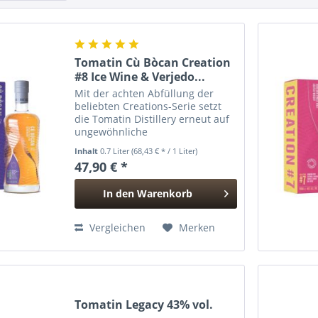
Tomatin Cù Bòcan Creation
#8 Ice Wine & Verjedo...
Mit der achten Abfüllung der
beliebten Creations-Serie setzt
die Tomatin Distillery erneut auf
ungewöhnliche
Fasskombinationen und kreative
Inhalt
0.7 Liter
(68,43 € * / 1 Liter)
Reifungsexperimente. Für den Cù
47,90 € *
Bòcan Creation #8 wurde der
charakteristisch leicht getorfte...
In den
Warenkorb
Hinzugefügt
Vergleichen
Merken
Tomatin Legacy 43% vol.