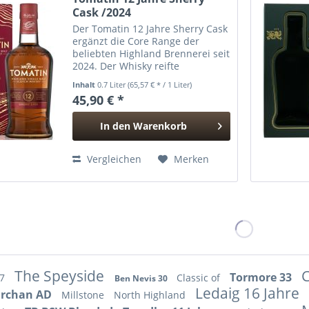
Cask /2024
Der Tomatin 12 Jahre Sherry Cask
ergänzt die Core Range der
beliebten Highland Brennerei seit
2024. Der Whisky reifte
ausschließlich in 1st Fill Sherry
Inhalt
0.7 Liter
(65,57 € * / 1 Liter)
Casks und überzeugt mit
45,90 € *
reichhaltigen Noten nach
Karamell und dunklen Früchten.
In den
Warenkorb
Aroma...
Hinzugefügt
Vergleichen
Merken
The Speyside
Tormore 33
17
Classic of
Ben Nevis 30
Ledaig 16 Jahre
rchan AD
Millstone
North Highland