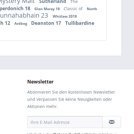
ystery Malt
Sutherland
The
perdonich 18
Classic of
Glen Moray 18
North
unnahabhain 23
Whitlaw 2018
sh 12
Deanston 17
Tullibardine
Ardbeg
Newsletter
Abonnieren Sie den kostenlosen Newsletter
und verpassen Sie keine Neuigkeiten oder
Aktionen mehr.