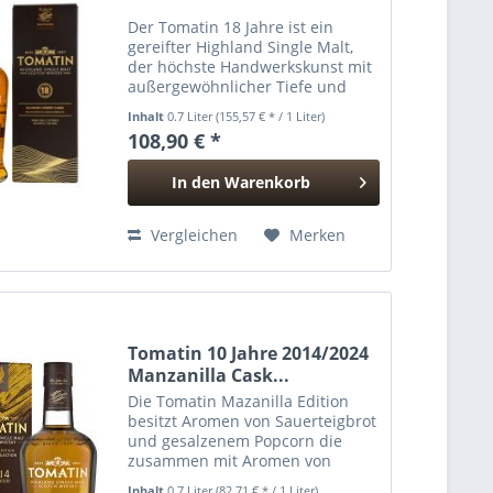
Der Tomatin 18 Jahre ist ein
gereifter Highland Single Malt,
der höchste Handwerkskunst mit
außergewöhnlicher Tiefe und
Komplexität vereint. Nach einer
Inhalt
0.7 Liter
(155,57 € * / 1 Liter)
langen Reifung in traditionellen
108,90 € *
Ex-Bourbonfässern erhält er sein
beeindruckendes...
In den
Warenkorb
Hinzugefügt
Vergleichen
Merken
Tomatin 10 Jahre 2014/2024
Manzanilla Cask...
Die Tomatin Mazanilla Edition
besitzt Aromen von Sauerteigbrot
und gesalzenem Popcorn die
zusammen mit Aromen von
Trockenfrüchten, Kamillentee,
Inhalt
0.7 Liter
(82,71 € * / 1 Liter)