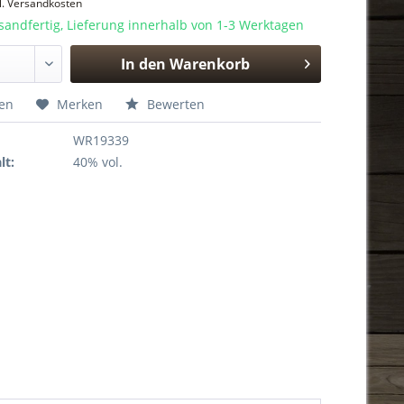
l. Versandkosten
sandfertig, Lieferung innerhalb von 1-3 Werktagen
In den
Warenkorb
Hinzugefügt
hen
Merken
Bewerten
WR19339
lt:
40% vol.