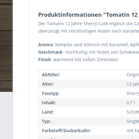
Produktinformationen "Tomatin 12 
Der Tomatin 12 Jahre Sherry Cask ergänzt die Cor
überzeugt mit reichhaltigen Noten nach Karame
Aroma
: komplex und intensiv mit Karamell, Apf
Geschmack
: reichhaltig mit Noten von Schoko
Finish
: wärmend mit süßen Zimtnoten
Abfüller:
Origi
Alter:
12 Ja
Fasstyp:
Sherr
Inhalt:
0,7 l
Land:
Schot
Typ:
Singl
Farbstoff/Zuckerkulör:
mit Fa