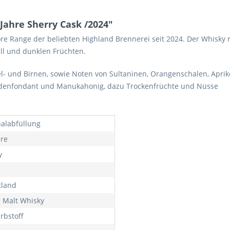
Jahre Sherry Cask /2024"
e Range der beliebten Highland Brennerei seit 2024. Der Whisky rei
ll und dunklen Früchten.
el- und Birnen, sowie Noten von Sultaninen, Orangenschalen, Apri
ladenfondant und Manukahonig, dazu Trockenfrüchte und Nüsse
nalabfüllung
hre
y
tland
e Malt Whisky
rbstoff