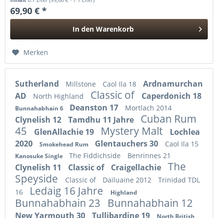
69,90 € *
In den
Warenkorb
Hinzugefügt
Merken
Sutherland
Ardnamurchan
Millstone
Caol Ila 18
Classic of
AD
Caperdonich 18
North Highland
Deanston 17
Mortlach 2014
Bunnahabhain 6
Cuban Rum
Clynelish 12
Tamdhu 11 Jahre
45
Mystery Malt
GlenAllachie 19
Lochlea
2020
Glentauchers 30
Caol Ila 15
Smokehead Rum
The Fiddichside
Benrinnes 21
Kanosuke Single
The
Clynelish 11
Classic of
Craigellachie
Speyside
Classic of
Dailuaine 2012
Trinidad TDL
Ledaig 16 Jahre
16
Highland
Bunnahabhain 23
Bunnahabhain 12
New Yarmouth 30
Tullibardine 19
North British