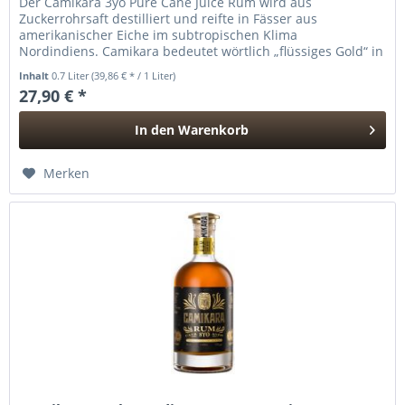
Der Camikara 3yo Pure Cane Juice Rum wird aus
Zuckerrohrsaft destilliert und reifte in Fässer aus
amerikanischer Eiche im subtropischen Klima
Nordindiens. Camikara bedeutet wörtlich „flüssiges Gold“ in
Sanskrit. Er wurde in Potstills...
Inhalt
0.7 Liter
(39,86 € * / 1 Liter)
27,90 € *
In den
Warenkorb
Hinzugefügt
Merken