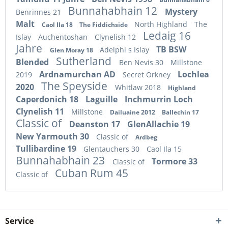
Bunnahabhain 12
Mystery
Benrinnes 21
Malt
North Highland
The
Caol Ila 18
The Fiddichside
Ledaig 16
Islay
Auchentoshan
Clynelish 12
Jahre
TB BSW
Adelphi s Islay
Glen Moray 18
Sutherland
Blended
Ben Nevis 30
Millstone
Ardnamurchan AD
Lochlea
2019
Secret Orkney
The Speyside
2020
Whitlaw 2018
Highland
Caperdonich 18
Laguille
Inchmurrin Loch
Clynelish 11
Millstone
Dailuaine 2012
Ballechin 17
Classic of
Deanston 17
GlenAllachie 19
New Yarmouth 30
Classic of
Ardbeg
Tullibardine 19
Glentauchers 30
Caol Ila 15
Bunnahabhain 23
Tormore 33
Classic of
Cuban Rum 45
Classic of
Service