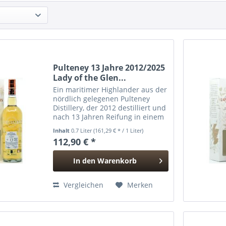
Pulteney 13 Jahre 2012/2025
Lady of the Glen...
Ein maritimer Highlander aus der
nördlich gelegenen Pulteney
Distillery, der 2012 destilliert und
nach 13 Jahren Reifung in einem
Refill Barrel 2025 von Lady of the
Inhalt
0.7 Liter
(161,29 € * / 1 Liter)
Glen abgefüllt wurde. Von dieser
112,90 € *
limitierten Abfüllung existieren
nur...
In den
Warenkorb
Hinzugefügt
Vergleichen
Merken