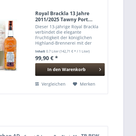
Royal Brackla 13 Jahre
2011/2025 Tawny Port...
Dieser 13-jährige Royal Brackla
verbindet die elegante
Fruchtigkeit der königlichen
Highland-Brennerei mit der
warmen Süße eines Tawny-Port-
Inhalt
0.7 Liter
(142,71 € * / 1 Liter)
Finishs. Die lange Reifezeit und
99,90 € *
der fruchtbetonte Brennerei-
Charakter verschmelzen zu
In den
Warenkorb
einem...
Hinzugefügt
Vergleichen
Merken