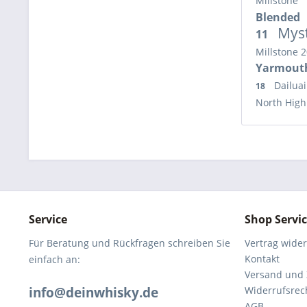
Millstone
Blended
Mys
11
Millstone 
Yarmout
Dailua
18
North Hig
Service
Shop Servi
Für Beratung und Rückfragen schreiben Sie
Vertrag wide
Kontakt
einfach an:
Versand und
info@deinwhisky.de
Widerrufsrec
AGB