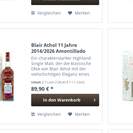
Hinzugefügt
Vergleichen
Merken
Blair Athol 11 Jahre
2014/2026 Amontillado
Cask...
Ein charakterstarker Highland
Single Malt, der die klassische
DNA von Blair Athol mit der
vielschichtigen Eleganz eines
Amontillado-Sherryfasses
Inhalt
0.7 Liter
(128,43 € * / 1 Liter)
verbindet. Nach der initialen
89,90 € *
Reifung im Refill Hogshead
verbrachte dieser Whisky über
In den
Warenkorb
sechs...
Hinzugefügt
Vergleichen
Merken