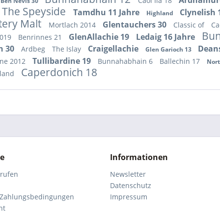
Ardnamur
Caol Ila 18
Ben Nevis 30
The Speyside
Tamdhu 11 Jahre
Clynelish
Highland
tery Malt
Glentauchers 30
Mortlach 2014
Classic of
Ca
Bun
GlenAllachie 19
Ledaig 16 Jahre
2019
Benrinnes 21
h 30
Craigellachie
Dean
Ardbeg
The Islay
Glen Garioch 13
Tullibardine 19
ine 2012
Bunnahabhain 6
Ballechin 17
Nort
Caperdonich 18
hland
ce
Informationen
rrufen
Newsletter
Datenschutz
 Zahlungsbedingungen
Impressum
ht