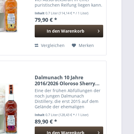
puristischen Reifung liegen kann.
Dieser Tamnavulin wurde
Inhalt
0.7 Liter
(114,14 € * / 1 Liter)
vollständig in einem Refill
79,90 € *
Hogshead gelagert, wodurch das
Destillat nahezu unverfälscht...
In den
Warenkorb
Hinzugefügt
Vergleichen
Merken
Dalmunach 10 Jahre
2016/2026 Oloroso Sherry...
Eine der frühen Abfüllungen der
noch jungen Dalmunach
Distillery, die erst 2015 auf dem
Gelände der ehemaligen
Imperial-Brennerei errichtet
Inhalt
0.7 Liter
(128,43 € * / 1 Liter)
wurde – und damit ein
89,90 € *
spannender Blick auf den
Charakter dieser modernen
In den
Warenkorb
Speyside-Destillerie in...