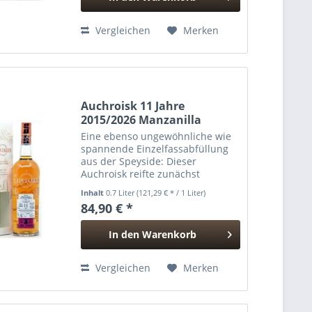
Hinzugefügt
Vergleichen
Merken
Auchroisk 11 Jahre
2015/2026 Manzanilla
Cask...
Eine ebenso ungewöhnliche wie
spannende Einzelfassabfüllung
aus der Speyside: Dieser
Auchroisk reifte zunächst
klassisch im Hogshead und
Inhalt
0.7 Liter
(121,29 € * / 1 Liter)
wurde anschließend über
84,90 € *
mehrere Jahre hinweg in nicht
nur einem, sondern gleich zwei...
In den
Warenkorb
Hinzugefügt
Vergleichen
Merken