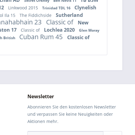
chan AD
TB BSW
Secret Orkney
Ben Nevis 11
 12
Clynelish
Linkwood 2015
Trinidad TDL 16
Sutherland
ol Ila 15
The Fiddichside
nahabhain 23
Classic of
New
ston 17
Lochlea 2020
Classic of
Glen Moray
Cuban Rum 45
Classic of
h British
Newsletter
Abonnieren Sie den kostenlosen Newsletter
und verpassen Sie keine Neuigkeiten oder
Aktionen mehr.