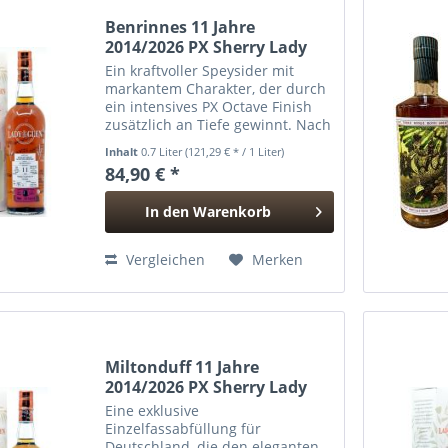
Benrinnes 11 Jahre
2014/2026 PX Sherry Lady
of...
Ein kraftvoller Speysider mit
markantem Charakter, der durch
ein intensives PX Octave Finish
zusätzlich an Tiefe gewinnt. Nach
der klassischen Reifung im
Inhalt
0.7 Liter
(121,29 € * / 1 Liter)
Hogshead wurde dieser
84,90 € *
Benrinnes in ein First Fill Pedro
Ximénez Octave umgefüllt –...
In den
Warenkorb
Hinzugefügt
Vergleichen
Merken
Miltonduff 11 Jahre
2014/2026 PX Sherry Lady
of...
Eine exklusive
Einzelfassabfüllung für
Deutschland, die den eleganten