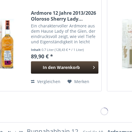
Ardmore 12 Jahre 2013/2026
Oloroso Sherry Lady...
Ein charaktervoller Ardmore aus
dem Hause Lady of the Glen, der
eindrucksvoll zeigt, wie viel Tiefe
und Eigenständigkeit in leicht
getorftem Highland-Whisky
Inhalt
0.7 Liter
(128,43 € * / 1 Liter)
stecken kann. Destilliert im Jahr
89,90 € *
2013 und nach zwölf Jahren Reife
im Jahr 2026...
In den
Warenkorb
Hinzugefügt
Vergleichen
Merken
Bunnahabhain 12