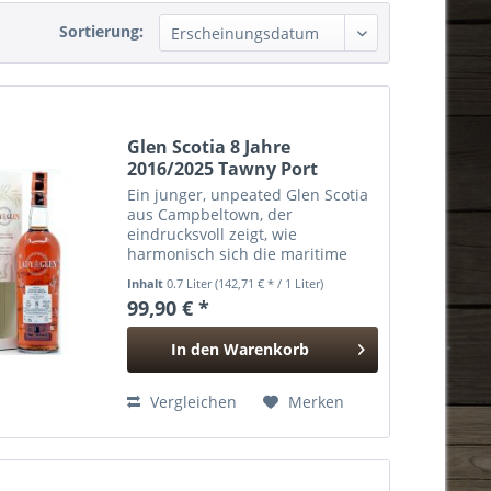
Sortierung:
Glen Scotia 8 Jahre
2016/2025 Tawny Port
Cask...
Ein junger, unpeated Glen Scotia
aus Campbeltown, der
eindrucksvoll zeigt, wie
harmonisch sich die maritime
Frische der Brennerei mit der
Inhalt
0.7 Liter
(142,71 € * / 1 Liter)
süßen, nussigen Tiefe eines
99,90 € *
Tawny-Port-Finishs verbinden
kann. Nach der Reifung in einem
In den
Warenkorb
First Fill...
Hinzugefügt
Vergleichen
Merken