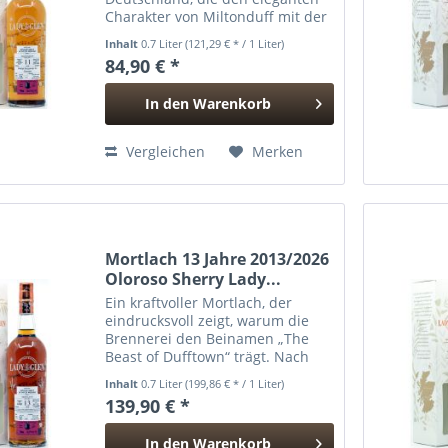
Charakter von Miltonduff mit der
intensiven Süße eines Pedro
Inhalt
0.7 Liter
(121,29 € * / 1 Liter)
Ximénez Octave-Fasses
84,90 € *
verbindet. Nach der Reifung im
klassischen Hogshead erhielt
In den
Warenkorb
dieser Single Malt ein...
Hinzugefügt
Vergleichen
Merken
Mortlach 13 Jahre 2013/2026
Oloroso Sherry Lady...
Ein kraftvoller Mortlach, der
eindrucksvoll zeigt, warum die
Brennerei den Beinamen „The
Beast of Dufftown“ trägt. Nach
der klassischen Reifung im
Inhalt
0.7 Liter
(199,86 € * / 1 Liter)
Hogshead erhielt dieser Single
139,90 € *
Malt ein intensives Finish im First
Fill Oloroso...
In den
Warenkorb