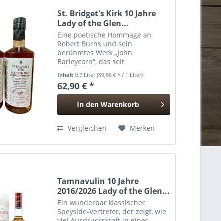
St. Bridget's Kirk 10 Jahre
Lady of the Glen...
Eine poetische Hommage an
Robert Burns und sein
berühmtes Werk „John
Barleycorn“, das seit
Jahrhunderten den Kreislauf von
Inhalt
0.7 Liter
(89,86 € * / 1 Liter)
Gerste, Vergärung und
62,90 € *
Destillation in literarischer Form
einfängt. Diese Abfüllung greift
In den
Warenkorb
genau dieses Motiv auf...
Hinzugefügt
Vergleichen
Merken
Tamnavulin 10 Jahre
2016/2026 Lady of the Glen...
Ein wunderbar klassischer
Speyside-Vertreter, der zeigt, wie
viel Ausdruckskraft in einer