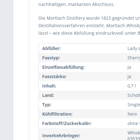
nachhaltigen, markanten Abschluss.
Die Mortlach Distillery wurde 1823 gegründet un
Destillationsverfahren entsteht. Mortlach-Whis
lässt – wie diese Abfüllung eindrucksvoll unter B
Abfüller:
Lady 
Fasstyp:
Sherr
Einzelfassabfüllung:
Ja
Fassstärke:
Ja
Inhalt:
0,7 l
Land:
Schot
Typ:
Singl
Kühlfiltration:
Nein
Farbstoff/Zuckerkulör:
ohne 
Whisk
Inverkehrbringer:
63533