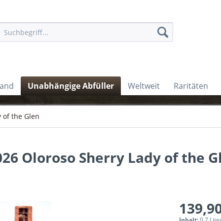
land
Unabhängige Abfüller
Weltweit
Raritäten
 of the Glen
026 Oloroso Sherry Lady of the G
139,90
Inhalt:
0.7 Lite