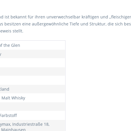
d ist bekannt für ihren unverwechselbar kräftigen und „fleischigen
kys besitzen eine außergewöhnliche Tiefe und Struktur, die sich b
eweis stellt.
of the Glen
y
tland
e Malt Whisky
Farbstoff
ymax, Industriestraße 18,
 Mainhausen