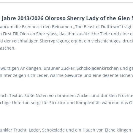
Jahre 2013/2026 Oloroso Sherry Lady of the Glen 5
gt, warum die Brennerei den Beinamen „The Beast of Dufftown“ träg
im First Fill Oloroso Sherryfass, das ihm zusätzliche Tiefe und ein
nd der reichhaltigen Sherryprägung ergibt ein vielschichtiges, druc
laschen.
würzigen Anklängen. Brauner Zucker, Schokoladenkirschen und getr
ahinter zeigen sich Leder, warme Gewürze und eine dezente Eiche
rtlach-Textur. Süße Noten von braunem Zucker und dunklen Früchte
leischige Unterton sorgt für Struktur und Komplexität, während das
unkler Frucht. Leder, Schokolade und ein Hauch von Eiche klinge