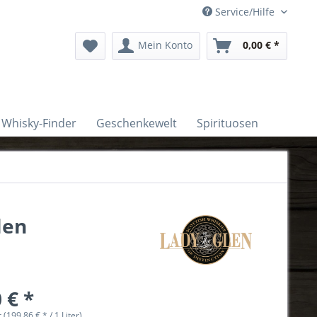
Service/Hilfe
Mein Konto
0,00 € *
Whisky-Finder
Geschenkewelt
Spirituosen
len
 € *
r (199,86 € * / 1 Liter)