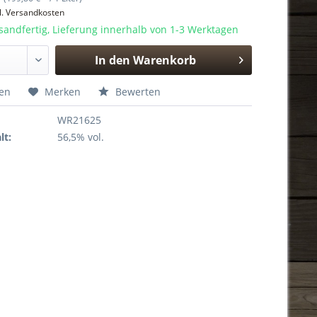
l. Versandkosten
sandfertig, Lieferung innerhalb von 1-3 Werktagen
In den
Warenkorb
Hinzugefügt
hen
Merken
Bewerten
WR21625
lt:
56,5% vol.