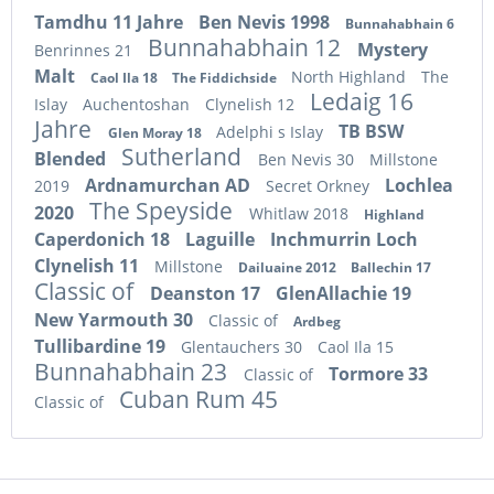
Tamdhu 11 Jahre
Ben Nevis 1998
Bunnahabhain 6
Bunnahabhain 12
Mystery
Benrinnes 21
Malt
North Highland
The
Caol Ila 18
The Fiddichside
Ledaig 16
Islay
Auchentoshan
Clynelish 12
Jahre
TB BSW
Adelphi s Islay
Glen Moray 18
Sutherland
Blended
Ben Nevis 30
Millstone
Ardnamurchan AD
Lochlea
2019
Secret Orkney
The Speyside
2020
Whitlaw 2018
Highland
Caperdonich 18
Laguille
Inchmurrin Loch
Clynelish 11
Millstone
Dailuaine 2012
Ballechin 17
Classic of
Deanston 17
GlenAllachie 19
New Yarmouth 30
Classic of
Ardbeg
Tullibardine 19
Glentauchers 30
Caol Ila 15
Bunnahabhain 23
Tormore 33
Classic of
Cuban Rum 45
Classic of