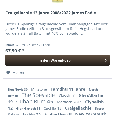
Craigellachie 13 Jahre 2008/2022 James Eadie...
Dieser 13-jährige Craigellachie vom unabhängigen Abfüller
James Eadie reifte in 3 ausgewählten Refill Hogshead und
wurde als Small Batch mit 46% vol. abgefüllt.
Inhalt
0.7 Liter
(97,00 € * / 1 Liter)
67,90 € *
In den
Warenkorb
Hinzugefügt
Merken
Tamdhu 11 Jahre
Millstone
Ben Nevis 30
North
The Speyside
GlenAllachie
Classic of
British
Cuban Rum 45
19
Clynelish
Mortlach 2014
12
Craigellachie
Caol Ila 15
Glen Garioch 13
Secret
New Yarmouth
Orkney
Trinidad TDL 16
Glen Moray 18