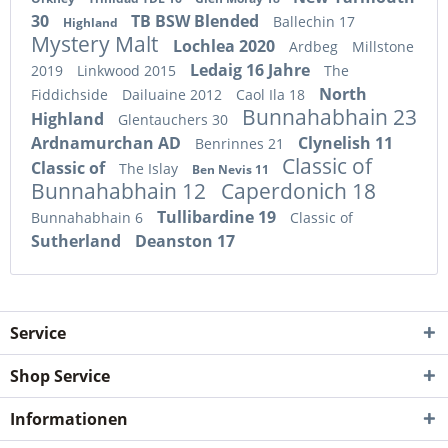
30
TB BSW Blended
Ballechin 17
Highland
Mystery Malt
Lochlea 2020
Ardbeg
Millstone
Ledaig 16 Jahre
2019
Linkwood 2015
The
North
Fiddichside
Dailuaine 2012
Caol Ila 18
Bunnahabhain 23
Highland
Glentauchers 30
Ardnamurchan AD
Clynelish 11
Benrinnes 21
Classic of
Classic of
The Islay
Ben Nevis 11
Bunnahabhain 12
Caperdonich 18
Tullibardine 19
Bunnahabhain 6
Classic of
Sutherland
Deanston 17
Service
Shop Service
Informationen