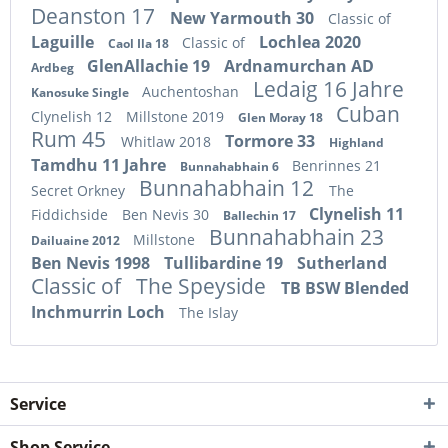
Deanston 17
New Yarmouth 30
Classic of
Laguille
Lochlea 2020
Classic of
Caol Ila 18
GlenAllachie 19
Ardnamurchan AD
Ardbeg
Ledaig 16 Jahre
Auchentoshan
Kanosuke Single
Cuban
Clynelish 12
Millstone 2019
Glen Moray 18
Rum 45
Tormore 33
Whitlaw 2018
Highland
Tamdhu 11 Jahre
Benrinnes 21
Bunnahabhain 6
Bunnahabhain 12
Secret Orkney
The
Clynelish 11
Fiddichside
Ben Nevis 30
Ballechin 17
Bunnahabhain 23
Millstone
Dailuaine 2012
Ben Nevis 1998
Tullibardine 19
Sutherland
Classic of
The Speyside
TB BSW Blended
Inchmurrin Loch
The Islay
Service
Shop Service