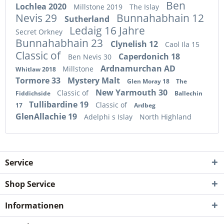
Ben
Lochlea 2020
Millstone 2019
The Islay
Nevis 29
Bunnahabhain 12
Sutherland
Ledaig 16 Jahre
Secret Orkney
Bunnahabhain 23
Clynelish 12
Caol Ila 15
Classic of
Caperdonich 18
Ben Nevis 30
Ardnamurchan AD
Millstone
Whitlaw 2018
Tormore 33
Mystery Malt
Glen Moray 18
The
New Yarmouth 30
Classic of
Fiddichside
Ballechin
Tullibardine 19
Classic of
17
Ardbeg
GlenAllachie 19
Adelphi s Islay
North Highland
Service
Shop Service
Informationen