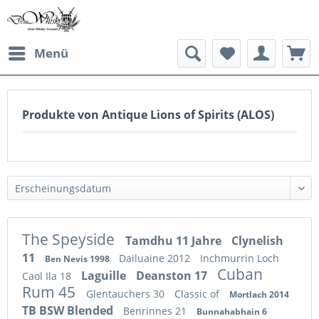
Menü
Produkte von Antique Lions of Spirits (ALOS)
The Speyside
Tamdhu 11 Jahre
Clynelish
11
Dailuaine 2012
Inchmurrin Loch
Ben Nevis 1998
Cuban
Laguille
Deanston 17
Caol Ila 18
Rum 45
Glentauchers 30
Classic of
Mortlach 2014
TB BSW Blended
Benrinnes 21
Bunnahabhain 6