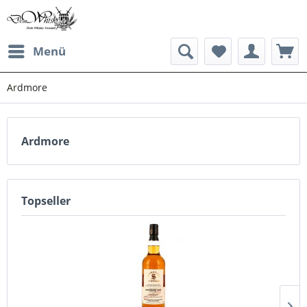
Menü
Ardmore
Ardmore
Topseller