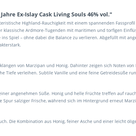
hre Ex-Islay Cask Living Souls 46% vol."
ristische Highland-Rauchigkeit mit einem spannenden Fassprofil ve
er klassische Ardmore-Tugenden mit maritimen und torfigen Einflü
te ins Spiel – ohne dabei die Balance zu verlieren. Abgefüllt mit a
akterstark.
nklängen von Marzipan und Honig. Dahinter zeigen sich Noten von
he Tiefe verleihen. Subtile Vanille und eine feine Getreidesüße r
iner angenehmen Süße. Honig und helle Früchte treffen auf rauchig
ne Spur salziger Frische, während sich im Hintergrund erneut Mar
uch. Die Kombination aus Honig, feiner Asche und einer leicht öl