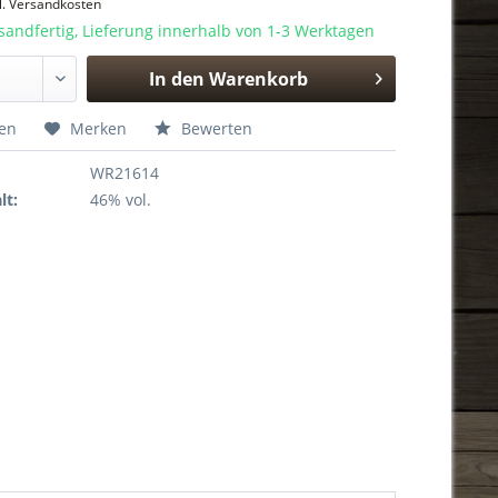
l. Versandkosten
sandfertig, Lieferung innerhalb von 1-3 Werktagen
In den
Warenkorb
Hinzugefügt
hen
Merken
Bewerten
WR21614
lt:
46% vol.