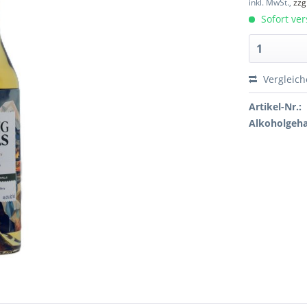
inkl. MwSt.,
zzg
Sofort ver
Vergleic
Artikel-Nr.:
Alkoholgeha