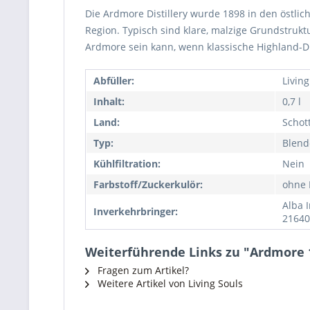
Die Ardmore Distillery wurde 1898 in den östlich
Region. Typisch sind klare, malzige Grundstruktu
Ardmore sein kann, wenn klassische Highland-DNA
Abfüller:
Living
Inhalt:
0,7 l
Land:
Schot
Typ:
Blend
Kühlfiltration:
Nein
Farbstoff/Zuckerkulör:
ohne 
Alba I
Inverkehrbringer:
21640
Weiterführende Links zu "Ardmore 12
Fragen zum Artikel?
Weitere Artikel von Living Souls