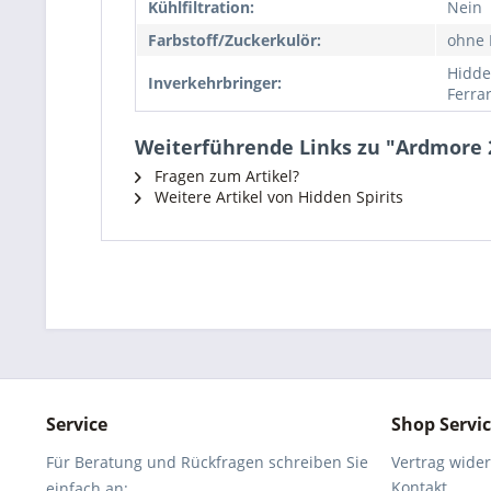
Kühlfiltration:
Nein
Farbstoff/Zuckerkulör:
ohne 
Hidden
Inverkehrbringer:
Ferrar
Weiterführende Links zu "Ardmore 21
Fragen zum Artikel?
Weitere Artikel von Hidden Spirits
Service
Shop Servi
Für Beratung und Rückfragen schreiben Sie
Vertrag wide
Kontakt
einfach an: