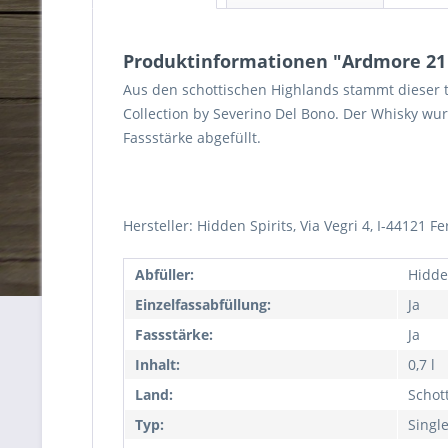
Produktinformationen "Ardmore 21 J
Aus den schottischen Highlands stammt dieser to
Collection by Severino Del Bono. Der Whisky wur
Fassstärke abgefüllt.
Hersteller: Hidden Spirits, Via Vegri 4, I-44121 Fer
Abfüller:
Hidde
Einzelfassabfüllung:
Ja
Fassstärke:
Ja
Inhalt:
0,7 l
Land:
Schot
Typ:
Singl