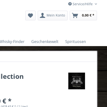
Service/Hilfe
Mein Konto
0,00 € *
Whisky-Finder
Geschenkewelt
Spirituosen
lection
 € *
r (428,43 € * / 1 Liter)