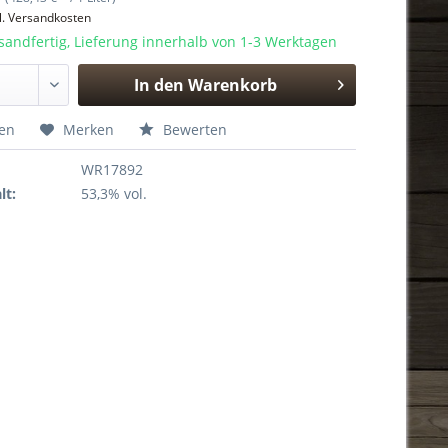
l. Versandkosten
sandfertig, Lieferung innerhalb von 1-3 Werktagen
In den
Warenkorb
Hinzugefügt
hen
Merken
Bewerten
WR17892
lt:
53,3% vol.