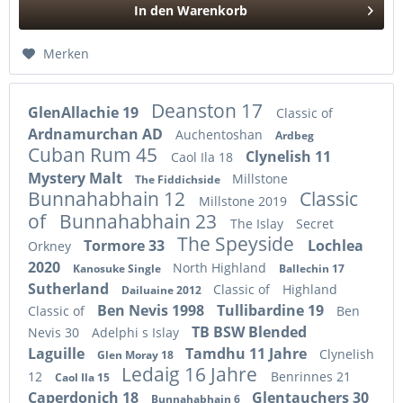
In den
Warenkorb
Hinzugefügt
Merken
Deanston 17
GlenAllachie 19
Classic of
Ardnamurchan AD
Auchentoshan
Ardbeg
Cuban Rum 45
Clynelish 11
Caol Ila 18
Mystery Malt
Millstone
The Fiddichside
Bunnahabhain 12
Classic
Millstone 2019
of
Bunnahabhain 23
The Islay
Secret
The Speyside
Tormore 33
Lochlea
Orkney
2020
North Highland
Kanosuke Single
Ballechin 17
Sutherland
Classic of
Highland
Dailuaine 2012
Ben Nevis 1998
Tullibardine 19
Classic of
Ben
TB BSW Blended
Nevis 30
Adelphi s Islay
Laguille
Tamdhu 11 Jahre
Clynelish
Glen Moray 18
Ledaig 16 Jahre
12
Benrinnes 21
Caol Ila 15
Caperdonich 18
Glentauchers 30
Bunnahabhain 6