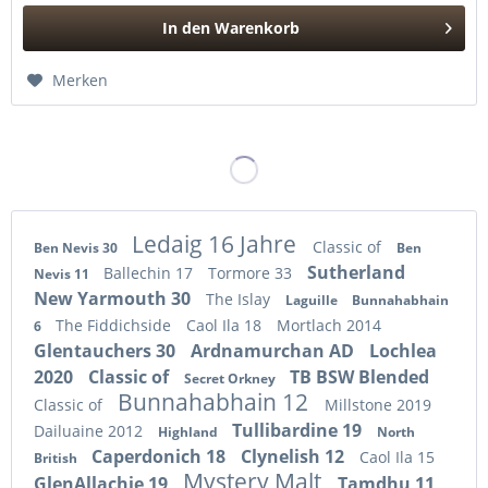
In den
Warenkorb
Hinzugefügt
Merken
Ledaig 16 Jahre
Classic of
Ben Nevis 30
Ben
Sutherland
Ballechin 17
Tormore 33
Nevis 11
New Yarmouth 30
The Islay
Laguille
Bunnahabhain
The Fiddichside
Caol Ila 18
Mortlach 2014
6
Glentauchers 30
Ardnamurchan AD
Lochlea
2020
Classic of
TB BSW Blended
Secret Orkney
Bunnahabhain 12
Classic of
Millstone 2019
Tullibardine 19
Dailuaine 2012
Highland
North
Caperdonich 18
Clynelish 12
Caol Ila 15
British
Mystery Malt
GlenAllachie 19
Tamdhu 11