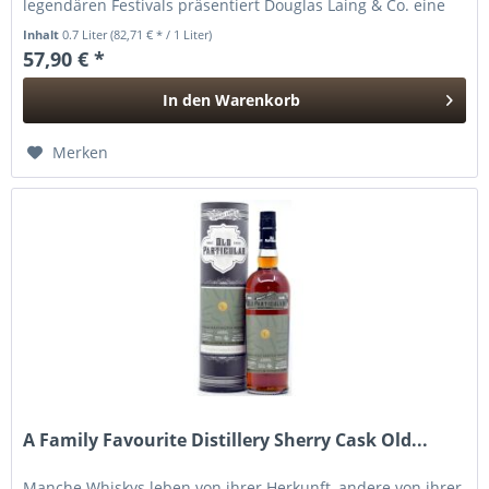
legendären Festivals präsentiert Douglas Laing & Co. eine
ganz besondere...
Inhalt
0.7 Liter
(82,71 € * / 1 Liter)
57,90 € *
In den
Warenkorb
Hinzugefügt
Merken
A Family Favourite Distillery Sherry Cask Old...
Manche Whiskys leben von ihrer Herkunft, andere von ihrer