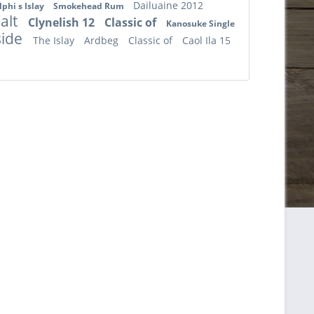
Dailuaine 2012
phi s Islay
Smokehead Rum
alt
Clynelish 12
Classic of
Kanosuke Single
side
The Islay
Ardbeg
Classic of
Caol Ila 15