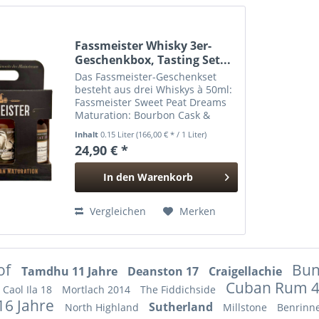
Fassmeister Whisky 3er-
Geschenkbox, Tasting Set...
Das Fassmeister-Geschenkset
besteht aus drei Whiskys à 50ml:
Fassmeister Sweet Peat Dreams
Maturation: Bourbon Cask &
Finish in 1st Fill Moscatel Casks
Inhalt
0.15 Liter
(166,00 € * / 1 Liter)
Bottled: 2024 40,5% Vol.
24,90 € *
Fassmeister Flight No. 1 - Ready
for Take-Off Maturation:...
In den
Warenkorb
Hinzugefügt
Vergleichen
Merken
 of
Bun
Tamdhu 11 Jahre
Deanston 17
Craigellachie
Cuban Rum 
Caol Ila 18
Mortlach 2014
The Fiddichside
16 Jahre
Sutherland
North Highland
Millstone
Benrinn