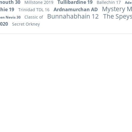
mouth 30
Tullibardine 19
Millstone 2019
Ballechin 17
Adel
Mystery M
chie 19
Ardnamurchan AD
Trinidad TDL 16
Bunnahabhain 12
The Spey
Classic of
en Nevis 30
2020
Secret Orkney