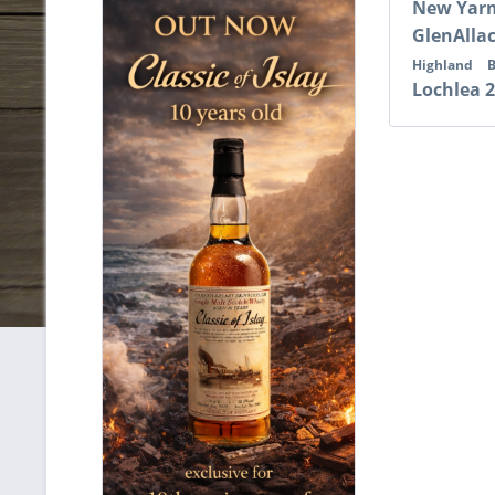
New Yar
GlenAlla
Highland
B
Lochlea 