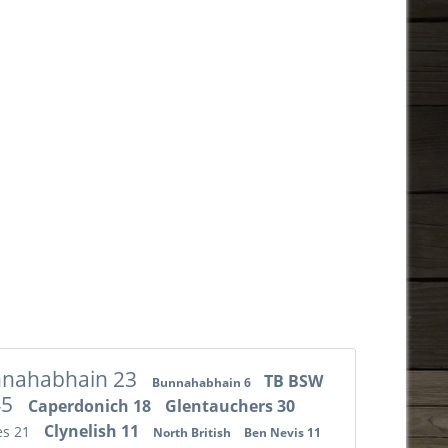
nahabhain 23
TB BSW
Bunnahabhain 6
45
Caperdonich 18
Glentauchers 30
Clynelish 11
es 21
North British
Ben Nevis 11