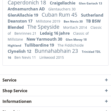
Caperdonich 18
Craigellachie
Glen Garioch 13
Ardnamurchan AD
Glentauchers 30
Cuban Rum 45
GlenAllachie 19
Sutherland
Deanston 17
TB BSW
Millstone 2019
Ben Nevis 30
The Speyside
Blended
Mortlach 2014
Classic
Ledaig 16 Jahre
of
Benrinnes 21
Classic of
New Yarmouth 30
Millstone
Glen Moray 18
Tullibardine 19
The Fiddichside
Highland
Bunnahabhain 23
Clynelish 12
Trinidad TDL
Ben Nevis 11
Linkwood 2015
16
Service
Shop Service
Informationen