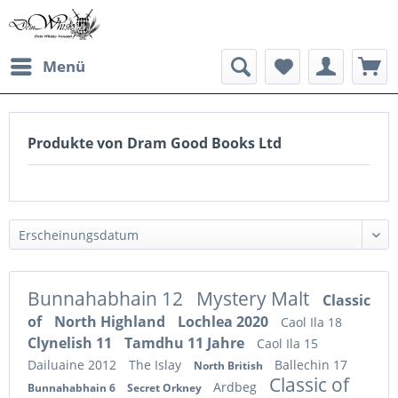
Menü
Produkte von Dram Good Books Ltd
Bunnahabhain 12
Mystery Malt
Classic
of
North Highland
Lochlea 2020
Caol Ila 18
Clynelish 11
Tamdhu 11 Jahre
Caol Ila 15
Dailuaine 2012
The Islay
Ballechin 17
North British
Classic of
Ardbeg
Bunnahabhain 6
Secret Orkney