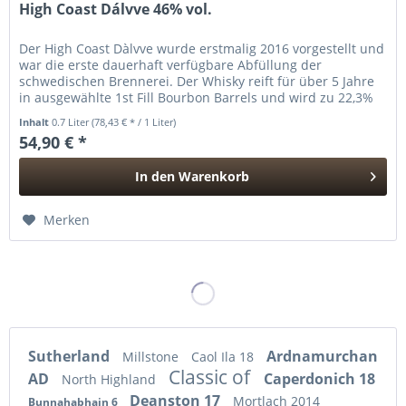
High Coast Dálvve 46% vol.
Der High Coast Dàlvve wurde erstmalig 2016 vorgestellt und
war die erste dauerhaft verfügbare Abfüllung der
schwedischen Brennerei. Der Whisky reift für über 5 Jahre
in ausgewählte 1st Fill Bourbon Barrels und wird zu 22,3%
aus getorftem...
Inhalt
0.7 Liter
(78,43 € * / 1 Liter)
54,90 € *
In den
Warenkorb
Hinzugefügt
Merken
Sutherland
Ardnamurchan
Millstone
Caol Ila 18
Classic of
AD
Caperdonich 18
North Highland
Deanston 17
Mortlach 2014
Bunnahabhain 6