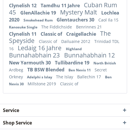
Cuban Rum
Clynelish 12
Tamdhu 11 Jahre
45
Mystery Malt
GlenAllachie 19
Lochlea
2020
Glentauchers 30
Caol Ila 15
Smokehead Rum
The Fiddichside
Benrinnes 21
Kanosuke Single
The
Clynelish 11
Classic of
Craigellachie
Speyside
Classic of
Dailuaine 2012
Trinidad TDL
Ledaig 16 Jahre
16
Highland
Bunnahabhain 23
Bunnahabhain 12
New Yarmouth 30
Tullibardine 19
North British
TB BSW Blended
Ardbeg
Secret
Ben Nevis 11
Orkney
The Islay
Ballechin 17
Adelphi s Islay
Ben
Millstone 2019
Classic of
Nevis 30
Service
Shop Service