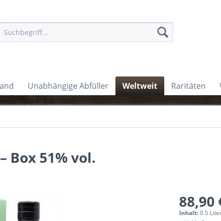
land
Unabhängige Abfüller
Weltweit
Raritäten
 – Box 51% vol.
88,90 
Inhalt:
0.5 Lite