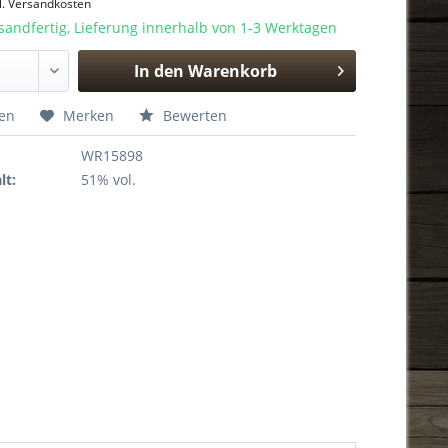
l. Versandkosten
sandfertig, Lieferung innerhalb von 1-3 Werktagen
In den
Warenkorb
Hinzugefügt
hen
Merken
Bewerten
WR15898
lt:
51% vol.