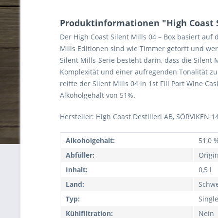
Produktinformationen "High Coast Si
Der High Coast Silent Mills 04 – Box basiert au
Mills Editionen sind wie Timmer getorft und we
Silent Mills-Serie besteht darin, dass die Sile
Komplexität und einer aufregenden Tonalität zu k
reifte der Silent Mills 04 in 1st Fill Port Wine
Alkoholgehalt von 51%.
Hersteller: High Coast Destilleri AB, SÖRVIKEN 1
Alkoholgehalt:
51,0 %
Abfüller:
Origi
Inhalt:
0,5 l
Land:
Schw
Typ:
Singl
Kühlfiltration:
Nein