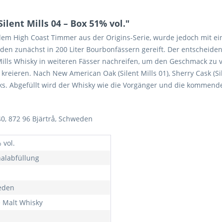
lent Mills 04 – Box 51% vol."
f dem High Coast Timmer aus der Origins-Serie, wurde jedoch mit ein
rden zunächst in 200 Liter Bourbonfässern gereift. Der entschei
nt Mills Whisky in weiteren Fässer nachreifen, um den Geschmack zu
reieren. Nach New American Oak (Silent Mills 01), Sherry Cask (Sil
 Casks. Abgefüllt wird der Whisky wie die Vorgänger und die kommend
40, 872 96 Bjärtrå, Schweden
 vol.
nalabfüllung
eden
e Malt Whisky