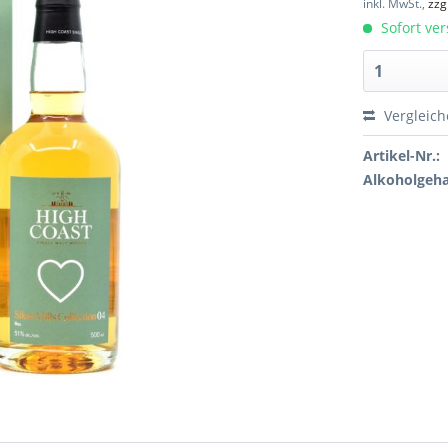
inkl. MwSt.,
zzg
Sofort ver
Vergleic
Artikel-Nr.:
Alkoholgeha