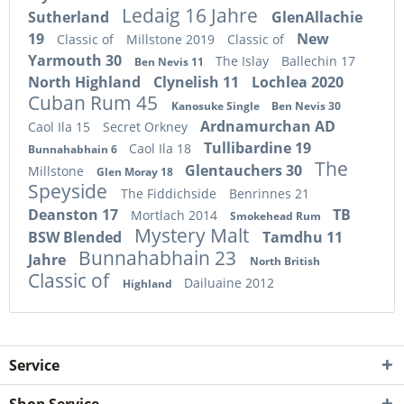
Ledaig 16 Jahre
Sutherland
GlenAllachie
19
New
Classic of
Millstone 2019
Classic of
Yarmouth 30
The Islay
Ballechin 17
Ben Nevis 11
North Highland
Clynelish 11
Lochlea 2020
Cuban Rum 45
Kanosuke Single
Ben Nevis 30
Ardnamurchan AD
Caol Ila 15
Secret Orkney
Tullibardine 19
Caol Ila 18
Bunnahabhain 6
The
Glentauchers 30
Millstone
Glen Moray 18
Speyside
The Fiddichside
Benrinnes 21
Deanston 17
TB
Mortlach 2014
Smokehead Rum
Mystery Malt
BSW Blended
Tamdhu 11
Bunnahabhain 23
Jahre
North British
Classic of
Dailuaine 2012
Highland
Service