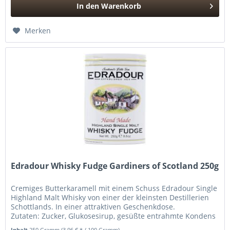
In den
Warenkorb
Hinzugefügt
Merken
Edradour Whisky Fudge Gardiners of Scotland 250g
Cremiges Butterkaramell mit einem Schuss Edradour Single
Highland Malt Whisky von einer der kleinsten Destillerien
Schottlands. In einer attraktiven Geschenkdose.
Zutaten: Zucker, Glukosesirup, gesüßte entrahmte Kondens
MILCH , Palmöl*,...
Inhalt
250 Gramm
(3,96 € * / 100 Gramm)