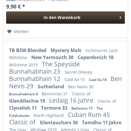
9,90 € *
In den
Warenkorb
Hinzugefügt
Merken
TB BSW Blended
Mystery Malt
Inchmurrin Loch
New Yarmouth 30
Caperdonich 18
Millstone
The Speyside
Millstone 2019
Bunnahabhain 23
Secret Orkney
Bunnahabhain 12
Ben
Caol Ila 15
Caol Ila 18
Nevis 29
Sutherland
Ben Nevis 30
Benrinnes 21
Classic of
Bunnahabhain 6
Ledaig 16 Jahre
GlenAllachie 19
Classic of
Clynelish 11
Tormore 33
Ballechin 17
The
Cuban Rum 45
North Highland
Fiddichside
Classic of
Glentauchers 30
Tamdhu 11 Jahre
The Islay
Whitlaw 2018
Adelphi s Islay
Classic of