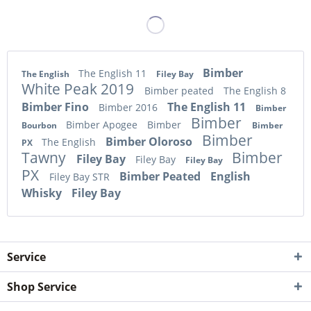
Bimber
The English 11
The English
Filey Bay
White Peak 2019
Bimber peated
The English 8
Bimber Fino
The English 11
Bimber 2016
Bimber
Bimber
Bimber Apogee
Bimber
Bourbon
Bimber
Bimber
Bimber Oloroso
The English
PX
Tawny
Bimber
Filey Bay
Filey Bay
Filey Bay
PX
Bimber Peated
English
Filey Bay STR
Whisky
Filey Bay
Service
Shop Service