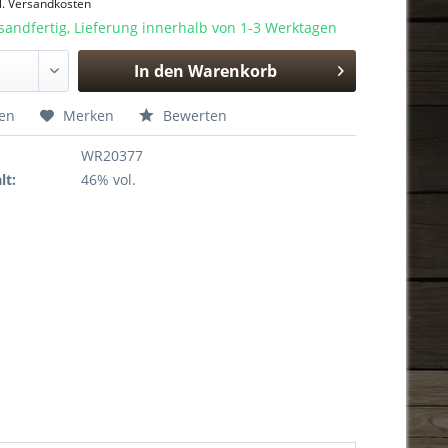
l. Versandkosten
sandfertig, Lieferung innerhalb von 1-3 Werktagen
In den
Warenkorb
Hinzugefügt
hen
Merken
Bewerten
WR20377
lt:
46% vol.