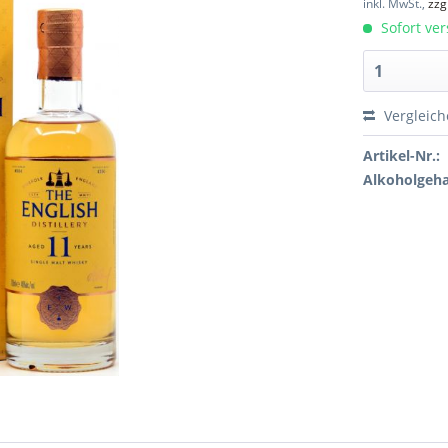
inkl. MwSt.,
zzg
Sofort ver
Vergleic
Artikel-Nr.:
Alkoholgeha