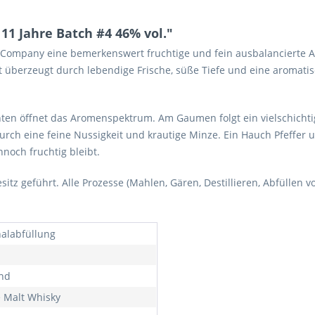
11 Jahre Batch #4 46% vol."
 Company eine bemerkenswert fruchtige und fein ausbalancierte Abf
t überzeugt durch lebendige Frische, süße Tiefe und eine aromatis
hten öffnet das Aromenspektrum. Am Gaumen folgt ein vielschichtige
urch eine feine Nussigkeit und krautige Minze. Ein Hauch Pfeffer 
noch fruchtig bleibt.
itz geführt. Alle Prozesse (Mahlen, Gären, Destillieren, Abfüllen 
nalabfüllung
nd
e Malt Whisky