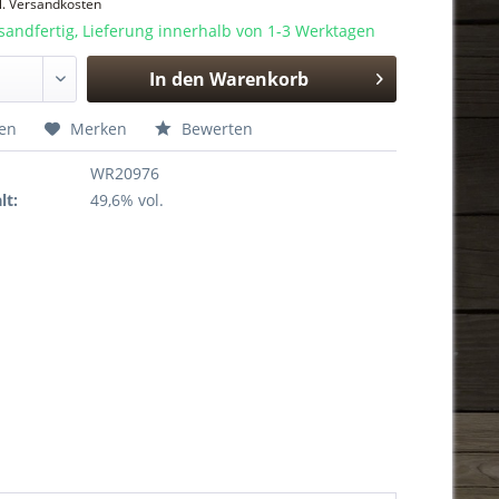
l. Versandkosten
sandfertig, Lieferung innerhalb von 1-3 Werktagen
In den
Warenkorb
Hinzugefügt
hen
Merken
Bewerten
WR20976
lt:
49,6% vol.