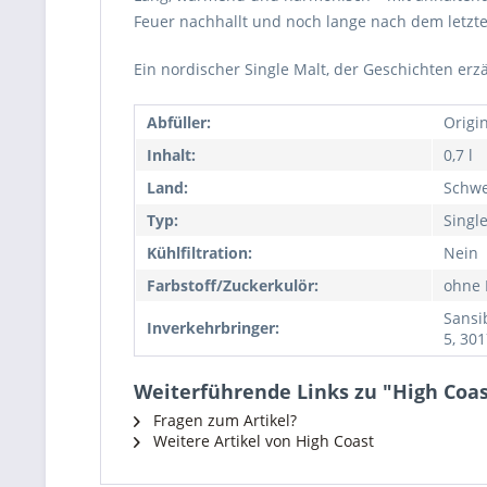
Feuer nachhallt und noch lange nach dem letzte
Ein nordischer Single Malt, der Geschichten erz
Abfüller:
Origi
Inhalt:
0,7 l
Land:
Schw
Typ:
Singl
Kühlfiltration:
Nein
Farbstoff/Zuckerkulör:
ohne 
Sansi
Inverkehrbringer:
5, 30
Weiterführende Links zu "High Coas
Fragen zum Artikel?
Weitere Artikel von High Coast