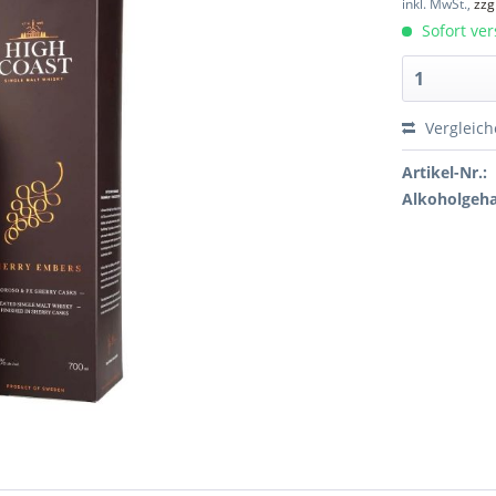
inkl. MwSt.,
zzg
Sofort ver
Vergleic
Artikel-Nr.:
Alkoholgeha