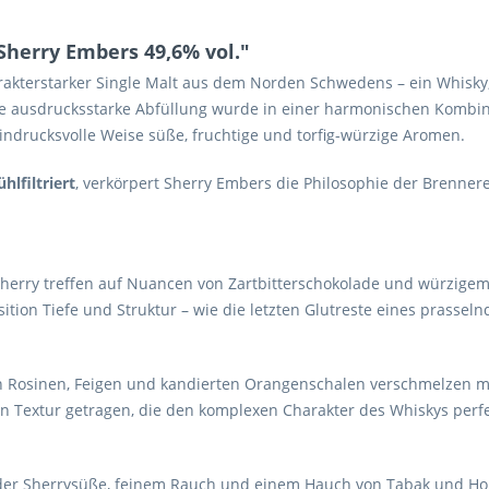
herry Embers 49,6% vol."
harakterstarker Single Malt aus dem Norden Schwedens – ein Whisky
se ausdrucksstarke Abfüllung wurde in einer harmonischen Kombi
indrucksvolle Weise süße, fruchtige und torfig-würzige Aromen.
hlfiltriert
, verkörpert Sherry Embers die Philosophie der Brenner
herry treffen auf Nuancen von Zartbitterschokolade und würzigem 
tion Tiefe und Struktur – wie die letzten Glutreste eines prassel
on Rosinen, Feigen und kandierten Orangenschalen verschmelzen m
n Textur getragen, die den komplexen Charakter des Whiskys perfek
r Sherrysüße, feinem Rauch und einem Hauch von Tabak und Holz.