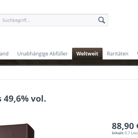
land
Unabhängige Abfüller
Weltweit
Raritäten
 49,6% vol.
88,90 
Inhalt:
0.7 Lite