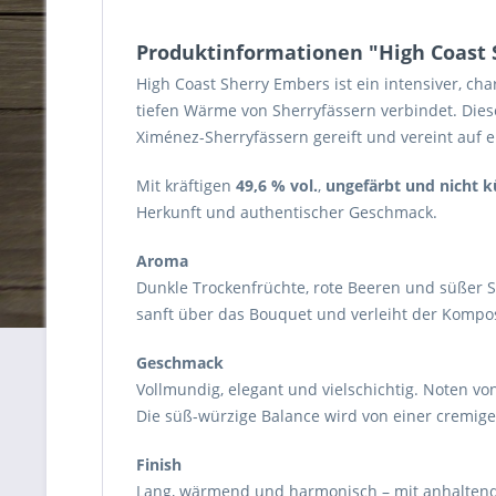
Produktinformationen "High Coast S
High Coast Sherry Embers ist ein intensiver, c
tiefen Wärme von Sherryfässern verbindet. Die
Ximénez-Sherryfässern gereift und vereint auf e
Mit kräftigen
49,6 % vol.
,
ungefärbt und nicht kü
Herkunft und authentischer Geschmack.
Aroma
Dunkle Trockenfrüchte, rote Beeren und süßer S
sanft über das Bouquet und verleiht der Komposi
Geschmack
Vollmundig, elegant und vielschichtig. Noten v
Die süß-würzige Balance wird von einer cremige
Finish
Lang, wärmend und harmonisch – mit anhaltende