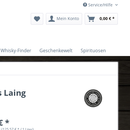
Service/Hilfe
Mein Konto
0,00 € *
Whisky-Finder
Geschenkewelt
Spirituosen
s Laing
€ *
r (125,57 € * / 1 Liter)