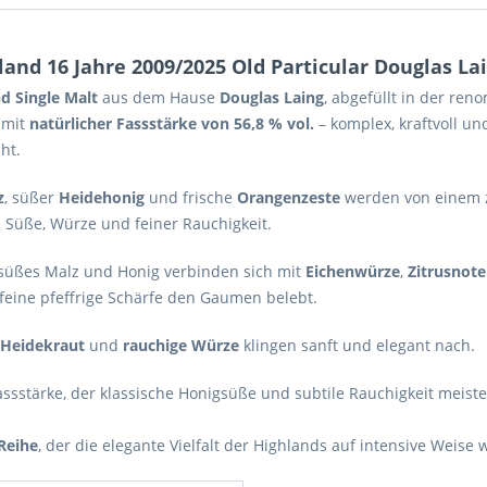
and 16 Jahre 2009/2025 Old Particular Douglas Lai
d Single Malt
aus dem Hause
Douglas Laing
, abgefüllt in der re
 mit
natürlicher Fassstärke von 56,8 % vol.
– komplex, kraftvoll u
ht.
z
, süßer
Heidehonig
und frische
Orangenzeste
werden von einem 
 Süße, Würze und feiner Rauchigkeit.
süßes Malz und Honig verbinden sich mit
Eichenwürze
,
Zitrusnot
 feine pfeffrige Schärfe den Gaumen belebt.
Heidekraut
und
rauchige Würze
klingen sanft und elegant nach.
assstärke, der klassische Honigsüße und subtile Rauchigkeit meiste
 Reihe
, der die elegante Vielfalt der Highlands auf intensive Weise 