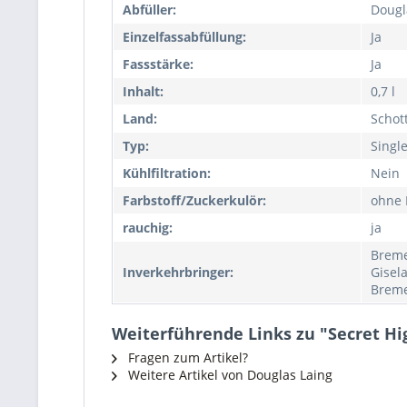
Abfüller:
Dougl
Einzelfassabfüllung:
Ja
Fassstärke:
Ja
Inhalt:
0,7 l
Land:
Schot
Typ:
Singl
Kühlfiltration:
Nein
Farbstoff/Zuckerkulör:
ohne 
rauchig:
ja
Breme
Inverkehrbringer:
Gisel
Breme
Weiterführende Links zu "Secret Hig
Fragen zum Artikel?
Weitere Artikel von Douglas Laing