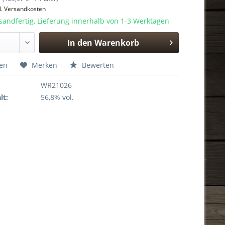
l. Versandkosten
sandfertig, Lieferung innerhalb von 1-3 Werktagen
In den
Warenkorb
Hinzugefügt
hen
Merken
Bewerten
WR21026
lt:
56,8% vol.